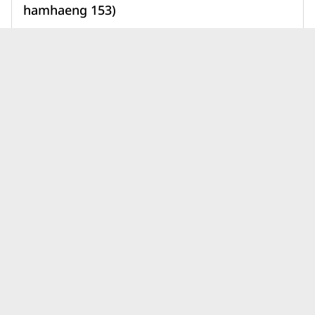
hamhaeng 153)
1,890,000 บาท
เพิ่มเพื่อเปรียบเทียบ
บทความคอนโดคอนโดโครงการใหม่
ดูทั้งหมด
วิถีไทย เรียลเอสเตท ล่าสุด
นิติบุคคลคอนโดมีหน้าที่อะไร?
เบื้องหลังการอยู่อาศัยที่ราบรื่น
กว่าที่คิด
31 ก.ค. 69