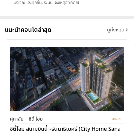
บริเวณและทุกชั้น, ระบบแจ้งเหตุอัคคีภัย)
แนะนำคอนโดล่าสุด
ดูทั้งหมด
ศุภาลัย | ซิตี้ โฮม
ซิตี้โฮม สนามบินน้ำ-รัตนาธิเบศร์ (City Home Sana