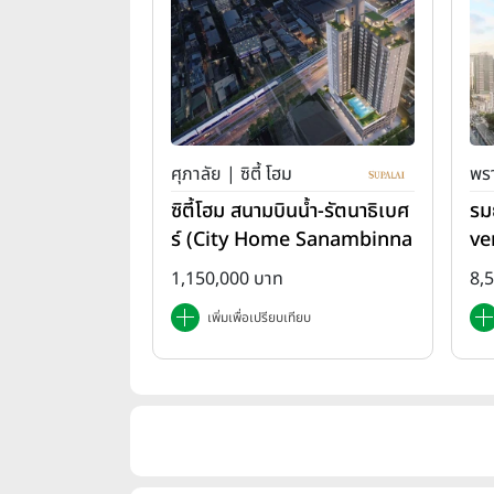
ศุภาลัย | ซิตี้ โฮม
พรา
ซิตี้โฮม สนามบินน้ำ-รัตนาธิเบศ
รม
ร์ (City Home Sanambinna
ve
m-Rattanathibet)
1,150,000 บาท
8,
เพิ่มเพื่อเปรียบเทียบ