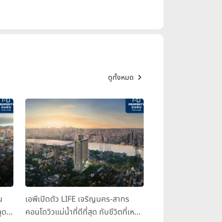
ดูทั้งหมด
น
เอพีเปิดตัว LIFE เจริญนคร-สาทร
ุด
คอนโดวิวแม่น้ำที่ดีที่สุด กับชีวิตที่เหนือ