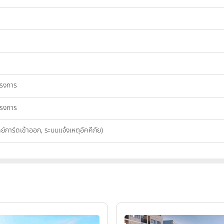
ครงการ
ครงการ
คีย์การ์ดเข้าออก, ระบบแจ้งเหตุอัคคีภัย)