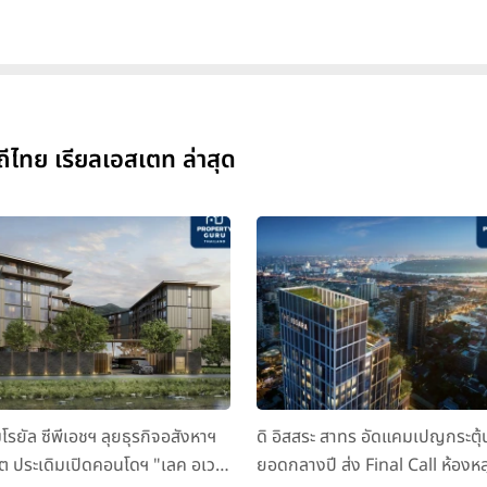
ีไทย เรียลเอสเตท ล่าสุด
มโรยัล ซีพีเอชฯ ลุยธุรกิจอสังหาฯ
ดิ อิสสระ สาทร อัดแคมเปญกระตุ้
็ต ประเดิมเปิดคอนโดฯ "เลค อเวนิ
ยอดกลางปี ส่ง Final Call ห้องหล