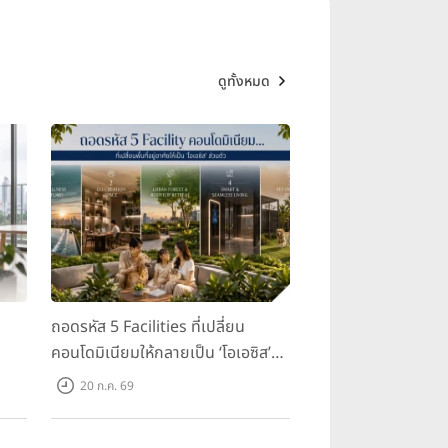
ดูทั้งหมด
ถอดรหัส 5 Facilities ที่เปลี่ยน
คอนโดมิเนียมให้กลายเป็น ‘โอเอซิส’
ส่วนตัวกลางเมือง
20 ก.ค. 69