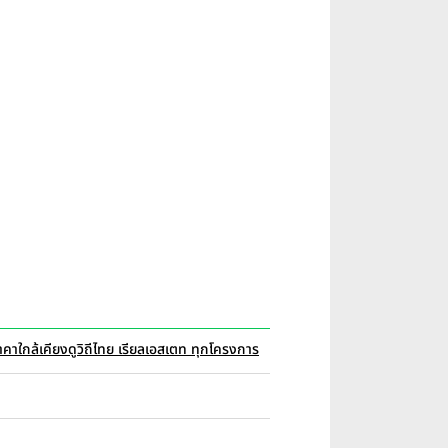
คาใกล้เคียง
ดูวิถีไทย เรียลเอสเตท ทุกโครงการ