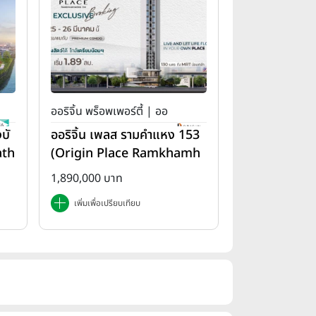
ออริจิ้น พร็อพเพอร์ตี้ | ออ
บั
ออริจิ้น เพลส รามคำแหง 153
ริจิ้น เพลส
ath
(Origin Place Ramkhamh
aeng 153)
1,890,000 บาท
เพิ่มเพื่อเปรียบเทียบ