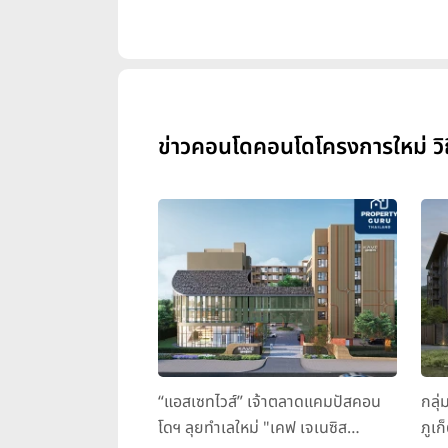
ข่าวคอนโดคอนโดโครงการใหม่ วิถ
“แอสเซทไวส์” เจ้าตลาดแคมปัสคอน
กลุ่
โดฯ ลุยทำเลใหม่ "เคฟ เจเนซิส
ภูเก