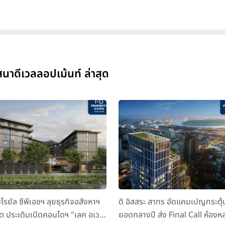
าดีเวลลอปเม้นท์ ล่าสุด
มโรยัล ซีพีเอชฯ ลุยธุรกิจอสังหาฯ
ดิ อิสสระ สาทร อัดแคมเปญกระตุ้
็ต ประเดิมเปิดคอนโดฯ "เลค อเวนิ
ยอดกลางปี ส่ง Final Call ห้องหล