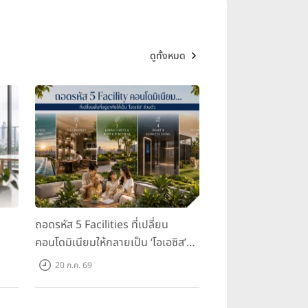
ดูทั้งหมด
ถอดรหัส 5 Facilities ที่เปลี่ยน
คอนโดมิเนียมให้กลายเป็น ‘โอเอซิส’
ส่วนตัวกลางเมือง
20 ก.ค. 69