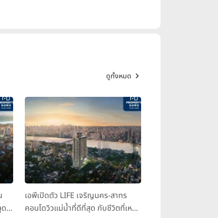
ดูทั้งหมด
น
เอพีเปิดตัว LIFE เจริญนคร-สาทร
ุด
คอนโดวิวแม่น้ำที่ดีที่สุด กับชีวิตที่เหนือ