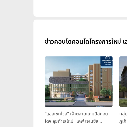
ข่าวคอนโดคอนโดโครงการใหม่ เสน
“แอสเซทไวส์” เจ้าตลาดแคมปัสคอน
กลุ่
โดฯ ลุยทำเลใหม่ "เคฟ เจเนซิส
ภูเก