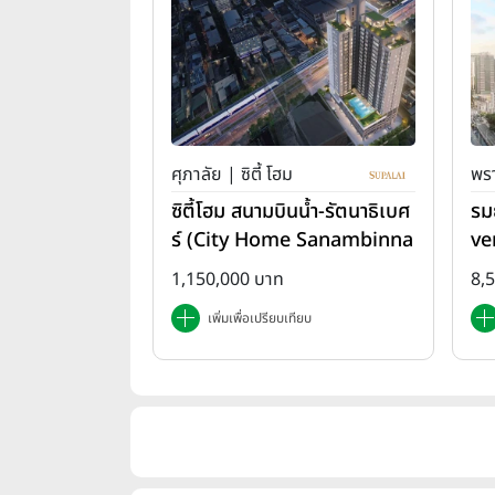
ศุภาลัย | ซิตี้ โฮม
พรา
ซิตี้โฮม สนามบินน้ำ-รัตนาธิเบศ
รม
ร์ (City Home Sanambinna
ve
m-Rattanathibet)
1,150,000 บาท
8,
เพิ่มเพื่อเปรียบเทียบ