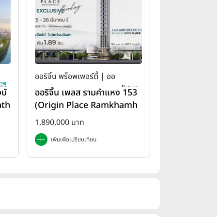
ออริจิ้น พร็อพเพอร์ตี้ | ออ
บั
ออริจิ้น เพลส รามคำแหง 153
ริจิ้น เพลส
ath
(Origin Place Ramkhamh
aeng 153)
1,890,000 บาท
เพิ่มเพื่อเปรียบเทียบ