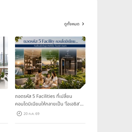
ดูทั้งหมด
ถอดรหัส 5 Facilities ที่เปลี่ยน
คอนโดมิเนียมให้กลายเป็น ‘โอเอซิส’
ส่วนตัวกลางเมือง
20 ก.ค. 69