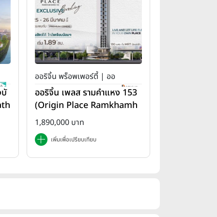
ออริจิ้น พร็อพเพอร์ตี้ | ออ
บั
ออริจิ้น เพลส รามคำแหง 153
ริจิ้น เพลส
ath
(Origin Place Ramkhamh
aeng 153)
1,890,000 บาท
เพิ่มเพื่อเปรียบเทียบ