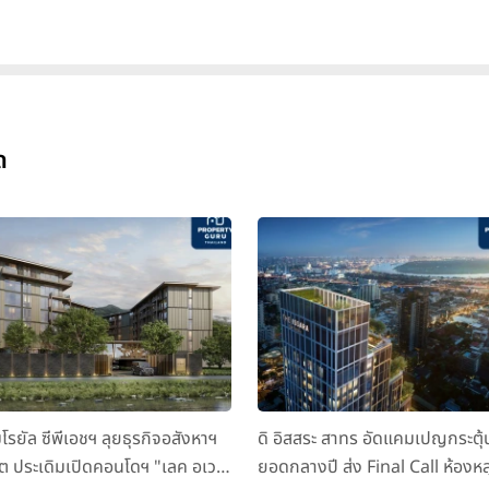
ด
มโรยัล ซีพีเอชฯ ลุยธุรกิจอสังหาฯ
ดิ อิสสระ สาทร อัดแคมเปญกระตุ้
็ต ประเดิมเปิดคอนโดฯ "เลค อเวนิ
ยอดกลางปี ส่ง Final Call ห้องหล