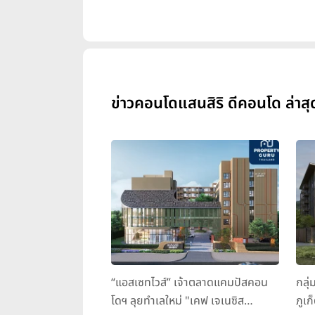
ข่าวคอนโดแสนสิริ ดีคอนโด ล่าสุ
“แอสเซทไวส์” เจ้าตลาดแคมปัสคอน
กลุ่
โดฯ ลุยทำเลใหม่ "เคฟ เจเนซิส
ภูเก