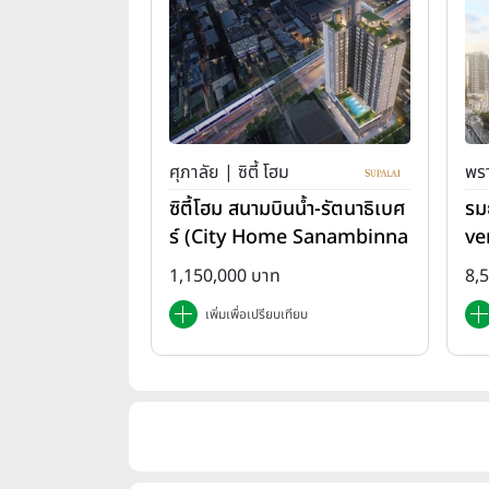
ศุภาลัย | ซิตี้ โฮม
พรา
ซิตี้โฮม สนามบินน้ำ-รัตนาธิเบศ
รม
ร์ (City Home Sanambinna
ve
m-Rattanathibet)
1,150,000 บาท
8,
เพิ่มเพื่อเปรียบเทียบ