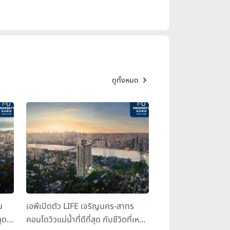
ดูทั้งหมด
น
เอพีเปิดตัว LIFE เจริญนคร-สาทร
ุด
คอนโดวิวแม่น้ำที่ดีที่สุด กับชีวิตที่เหนือ