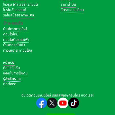
โชว์รูม (ดีลเลอร์) รถยนต์
ราคาน้ำมัน
โปรโมชั่นรถยนต์
อัตราแลกเปลี่ยน
รถไมล์น้อยราคาพิเศษ
บ้าน-คอนโด
บ้านโครงการใหม่
คอนโดใหม่
คอนโดติดรถไฟฟ้า
บ้านติดรถไฟฟ้า
ทาวน์เฮ้าส์ ทาวน์โฮม
หน้าหลัก
ดีลโปรโมชั่น
เงื่อนไขการใช้งาน
รู้จักเช็คราคา
ติดต่อเรา
อัปเดตคอนเทนต์ใหม่ รับดีลพิเศษก่อนใคร แอดเลย!