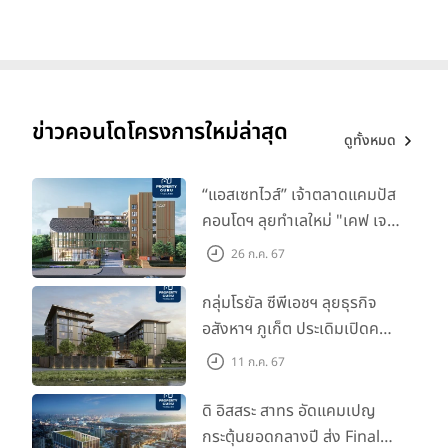
ข่าวคอนโดโครงการใหม่ล่าสุด
ดูทั้งหมด
“แอสเซทไวส์” เจ้าตลาดแคมปัส
คอนโดฯ ลุยทำเลใหม่ "เคฟ เจ
เนซิส นครปฐม" จับมือพาร์ท
26 ก.ค. 67
เนอร์ "อินฟินิท เรียลเอสเตท”
กลุ่มโรยัล ซีพีเอชฯ ลุยธุรกิจ
อสังหาฯ ภูเก็ต ประเดิมเปิดคอน
โดฯ "เลค อเวนิว ภูเก็ต" พรีเซล
11 ก.ค. 67
สิงหาคมนี้
ดิ อิสสระ สาทร อัดแคมเปญ
กระตุ้นยอดกลางปี ส่ง Final