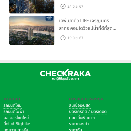
Call ห้องหลุดดาวน์ หั่นราคา
24 มิ.ย. 67
เริ่มต้น 4.99 ลบ.
เอพีเปิดตัว LIFE เจริญนคร-
สาทร คอนโดวิวแม่น้ำที่ดีที่สุด
กับชีวิตที่เหนือกว่าในทุกมิติ
19 มิ.ย. 67
ห้องชุดดีไซน์ใหม่สูง 3 เมตร
เริ่ม 3.59 ล้านบาท
ยานยนต์
การเงิน-การลงทุน
รถยนต์ใหม่
สินเชื่อเงินสด
รถยนต์ไฟฟ้า
บัตรเครดิต / บัตรเดบิต
มอเตอร์ไซค์ใหม่
ดอกเบี้ยเงินฝาก
บิ๊กไบค์ Bigbike
ราคาทองคำ
บทความการเงิน
ราคาหุ้น