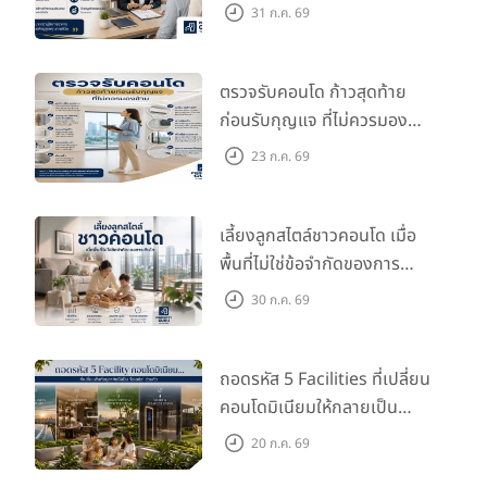
กว่าที่คิด
31 ก.ค. 69
ตรวจรับคอนโด ก้าวสุดท้าย
ก่อนรับกุญแจ ที่ไม่ควรมอง
ข้าม
23 ก.ค. 69
เลี้ยงลูกสไตล์ชาวคอนโด เมื่อ
พื้นที่ไม่ใช่ข้อจำกัดของการ
เติบโต
30 ก.ค. 69
ถอดรหัส 5 Facilities ที่เปลี่ยน
คอนโดมิเนียมให้กลายเป็น
‘โอเอซิส’ ส่วนตัวกลางเมือง
20 ก.ค. 69