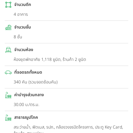
จำนวนตึก
4 อาคาร
จำนวนชั้น
8 ชั้น
จำนวนห้อง
ห้องชุดพักอาศัย 1,118 ยูนิต, ร้านค้า 2 ยูนิต
ที่จอดรถทั้งหมด
340 คัน (รวมจอดซ้อนคัน)
ค่าบำรุงส่วนกลาง
30.00 บ./ตร.ม.
สาธารณูปโภค
สระว่ายน้ำ, ฟิตเนส, รปภ., กล้องวงจรปิดโครงการ, ประตู Key Card,