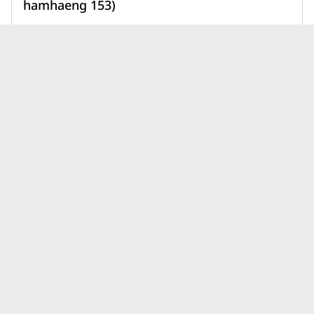
hamhaeng 153)
1,890,000 บาท
เพิ่มเพื่อเปรียบเทียบ
บทความคอนโดลุมพินี-LPN ดี
ดูทั้งหมด
เวลลอปเมนท์ ลุมพินี วิลล์ ล่าสุด
นิติบุคคลคอนโดมีหน้าที่อะไร?
เบื้องหลังการอยู่อาศัยที่ราบรื่น
กว่าที่คิด
31 ก.ค. 69