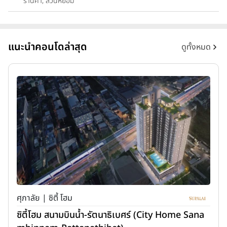
ร้านค้า, สวนหย่อม
แนะนำคอนโดล่าสุด
ดูทั้งหมด
ศุภาลัย | ซิตี้ โฮม
ซิตี้โฮม สนามบินน้ำ-รัตนาธิเบศร์ (City Home Sana