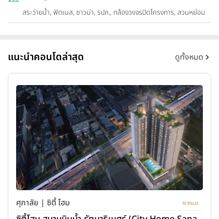
สระว่ายน้ำ, ฟิตเนส, ซาวน่า, รปภ., กล้องวงจรปิดโครงการ, สวนหย่อม
แนะนำคอนโดล่าสุด
ดูทั้งหมด
ศุภาลัย | ซิตี้ โฮม