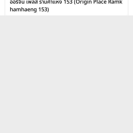
ออริจิ้น เพลส รามคำแหง 153 (Origin Place Ramk
hamhaeng 153)
1,890,000 บาท
เพิ่มเพื่อเปรียบเทียบ
บทความคอนโดคอนโดโครงการใหม่
ดูทั้งหมด
ฮิโนกิ คอนโด เชียงใหม่ ล่าสุด
นิติบุคคลคอนโดมีหน้าที่อะไร?
เบื้องหลังการอยู่อาศัยที่ราบรื่น
กว่าที่คิด
31 ก.ค. 69