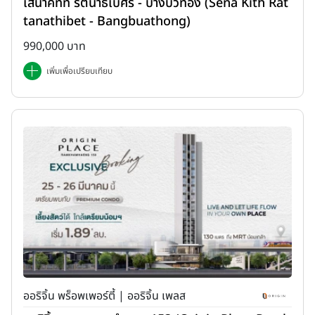
เสนาคิทท์ รัตนาธิเบศร์ - บางบัวทอง (Sena Kith Rat
tanathibet - Bangbuathong)
990,000 บาท
เพิ่มเพื่อเปรียบเทียบ
ออริจิ้น พร็อพเพอร์ตี้ | ออริจิ้น เพลส