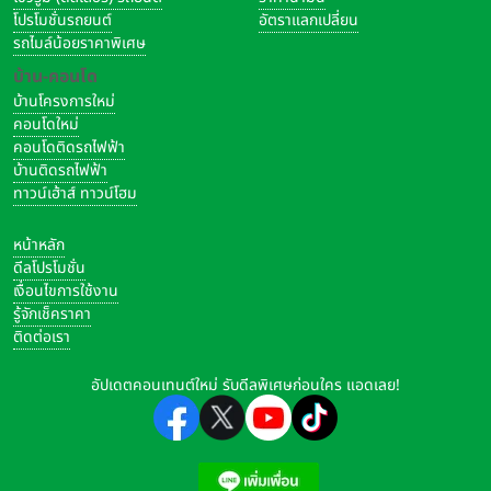
โปรโมชั่นรถยนต์
อัตราแลกเปลี่ยน
โดยหลักการในต่างประเทศ "นายหน้าอสังหาฯ" มักจะมี 2 ฝั่ง เช่น ฝั่งคน
รถไมล์น้อยราคาพิเศษ
ซื้อ และฝั่งคนขาย ซึ่งนายหน้าแต่ละคนก็จะพยายามปกป้องผลประโยชน์
บ้าน-คอนโด
ของลูกค้าฝั่งตัวเอง แต่ในเมืองไทยเนื่องจากเราไม่มีกฎเกณฑ์ หรือ
บ้านโครงการใหม่
Professional Code of Conduct ควบคุม หลายๆ ครั้งนายหน้าจะอยู่
คอนโดใหม่
ทั้ง 2 ฝั่งเลย ซึ่งอาจทำให้เกิด "Conflict of Interest" และปัญหาที่เกิด
คอนโดติดรถไฟฟ้า
ขึ้นบ่อยคือ นายหน้าอาจมองผลประโยชน์ของฝ่ายใดฝ่ายหนึ่งมากกว่า
บ้านติดรถไฟฟ้า
ทาวน์เฮ้าส์ ทาวน์โฮม
หรือมองประโยชน์ของตัวเองเป็นหลัก เช่น บางทีนายหน้าอาจแนะนำให้ตั้ง
ราคาซื้อขายต่ำเกินไป เพื่อให้ขายได้ และได้ค่านายหน้า แต่อาจกระทบผล
หน้าหลัก
ประโยชน์คนขายเพราะราคาที่ขายได้ต่ำกว่าที่ควรจะเป็น ดังนั้น เราต้องคิด
ดีลโปรโมชั่น
และรอบคอบเสมอกับทุกสิ่งที่นายหน้าพูด หรือแนะนำเราค่ะ
เงื่อนไขการใช้งาน
รู้จักเช็คราคา
ติดต่อเรา
อัปเดตคอนเทนต์ใหม่ รับดีลพิเศษก่อนใคร แอดเลย!