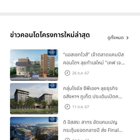
เพราะบ่อยครั้งนายหน้าอาจไม่มีเวลา หรือไม่ใส่ใจที่จะปกป้องผลประโยชน์
อะไรเราสักเท่าไหร่หรอกค่ะ เราควรพึ่งตัวเองเป็นหลักเสมอ
ข่าวคอนโดโครงการใหม่ล่าสุด
ดูทั้งหมด
“แอสเซทไวส์” เจ้าตลาดแคมปัส
คอนโดฯ ลุยทำเลใหม่ "เคฟ เจ
เนซิส นครปฐม" จับมือพาร์ท
26 ก.ค. 67
เนอร์ "อินฟินิท เรียลเอสเตท”
กลุ่มโรยัล ซีพีเอชฯ ลุยธุรกิจ
อสังหาฯ ภูเก็ต ประเดิมเปิดคอน
โดฯ "เลค อเวนิว ภูเก็ต" พรีเซล
11 ก.ค. 67
สิงหาคมนี้
ดิ อิสสระ สาทร อัดแคมเปญ
กระตุ้นยอดกลางปี ส่ง Final
Credit :
www.freepik.com
Call ห้องหลุดดาวน์ หั่นราคา