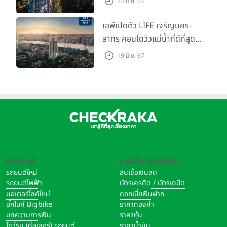
24 มิ.ย. 67
5. การ "จ่ายเงิน" ต้องระวังเสมอ (เช่น มัดจำ) เข้าบัญชีใคร มี
เริ่มต้น 4.99 ลบ.
หลักฐานไหม?
เอพีเปิดตัว LIFE เจริญนคร-
สาทร คอนโดวิวแม่น้ำที่ดีที่สุด
Case Study อย่างหนึ่งที่เกิดขึ้นบ่อย และเราต้องระวังคือ ปัญหาการโกง
กับชีวิตที่เหนือกว่าในทุกมิติ
เงินมัดจำค่ะ ตัวอย่างเช่น เราประกาศในเว็บไซต์ต่างๆ ว่าสนใจอยากเช่า
19 มิ.ย. 67
ห้องชุดดีไซน์ใหม่สูง 3 เมตร
คอนโดโครงการนี้ แล้วนายหน้าเห็นเรา ก็เลยโทรมาหาเราว่าจะช่วยหาห้อง
เริ่ม 3.59 ล้านบาท
ให้ ซึ่งบางทีเราก็ตกลงง่ายๆ เลยว่าให้นายหน้าหา โดยที่บางทีเราไม่รู้จักแม้
กระทั่งชื่อ หรือตัวตนที่แท้จริงของนายหน้าคนนั้น เมื่อถึงเวลานายหน้า
บอกได้ห้องแล้ว พาไปดูห้อง แล้วเราโอเค นายหน้าก็จะอ้างว่าห้องนี้คน
อยากได้กันเยอะ เจ้าของห้องขอ "เงินมัดจำ" เลย ซึ่งถ้าเราจ่ายให้นายหน้า
โดยที่เจ้าของห้องตัวจริงไม่รู้เรื่อง หรือจ่ายให้นายหน้าแล้วนายหน้าไม่มี
หลักฐานการรับเงินอะไรทั้งสิ้น เราอาจจะโดนนายหน้าเชิดเงินหนีก็ได้นะคะ
ดังนั้น จำไว้เลยค่ะถ้าเราต้องควักเงินจ่ายอะไรก็แล้วแต่ ควรจ่ายตรงให้แก่
ยานยนต์
การเงิน-การลงทุน
คู่สัญญาอีกฝ่ายหนึ่ง หรืออย่างน้อยต้องมีหลักฐานการรับเงินที่ชัดเจน
รถยนต์ใหม่
สินเชื่อเงินสด
เสมอนะคะ
รถยนต์ไฟฟ้า
บัตรเครดิต / บัตรเดบิต
มอเตอร์ไซค์ใหม่
ดอกเบี้ยเงินฝาก
บิ๊กไบค์ Bigbike
ราคาทองคำ
6. "คิดก่อนเชื่อ" คำแนะนำของนายหน้า (ระวัง Conflict of
บทความการเงิน
ราคาหุ้น
Interest)
โชว์รูม (ดีลเลอร์) รถยนต์
ราคาน้ำมัน