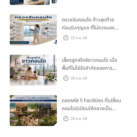
ค่านายหน้าเท่าไหร่ (ถ้าซื้อขายส่วนใหญ่ 3% และถ้าเป็นปล่อยเช่าคือ
จำนวนค่าเช่า 1 เดือน) จ่ายกันวันไหน?
ตรวจรับคอนโด ก้าวสุดท้าย
ก่อนรับกุญแจ ที่ไม่ควรมอง
ค่าใช้จ่ายเกี่ยวข้องกับการโอน เช่น ค่าธรรมเนียมการโอน ภาษีธุรกิจ
เฉพาะ ภาษีเงินได้ ใครรับผิดชอบ?
ข้าม
23 ก.ค. 69
กรณีการเช่า ถ้าคนเช่าต่อสัญญา จะมีค่านายหน้าด้วยหรือไม่ แต่ถ้า
คนเช่าอยู่ไม่ครบสัญญา จะทำไงกับค่านายหน้าที่จ่ายเต็มไปแล้ว?
เลี้ยงลูกสไตล์ชาวคอนโด เมื่อ
4. "ขอบเขตงาน" ที่นายหน้าจะทำให้มีอะไรบ้าง?
พื้นที่ไม่ใช่ข้อจำกัดของการ
เติบโต
30 ก.ค. 69
นอกเหนือจากการตกลงกันเรื่อง "เงินๆ ทองๆ" ให้ชัดเจนแล้ว ขอบเขต
ของงานที่นายหน้าจะทำให้เรา ก็ควรคุย หรือตกลงกันให้ชัดเจนด้วยค่ะ เช่น
พาลูกค้าไปดูห้องด้วยไหม กุญแจคอนโดจะเก็บยังไง หรือไปเอาได้ที่ไหน
ถอดรหัส 5 Facilities ที่เปลี่ยน
สัญญาหรือเอกสารที่เกี่ยวข้อง (เช่น สัญญาเช่าคอนโด หรือสัญญาจะซื้อ
คอนโดมิเนียมให้กลายเป็น
จะขาย) จะช่วยเตรียมให้ด้วยไหม หรือถ้าเป็นกรณีการเช่า ถ้าคนเช่ามี
‘โอเอซิส’ ส่วนตัวกลางเมือง
20 ก.ค. 69
ปัญหา จะมาช่วยเคลียร์ หรือร่วมกันแก้ปัญหาด้วยรึเปล่า เป็นต้นค่ะ แต่
ถึงแม้ว่าบางกรณีถ้านายหน้าจะช่วยดูแลเอกสารสัญญาให้เราด้วย แต่เรา
ก็ควรตรวจสอบ และอ่านเอกสารสัญญาทุกอย่างอย่างละเอียดด้วยนะคะ