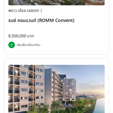
กลุ่มนี้
พราว เรียล เอสเตท |
รมย์ คอนแวนต์ (ROMM Convent)
8,500,000 บาท
เพิ่มเพื่อเปรียบเทียบ
2. ระวังเรื่องการ "ปิดบัง" หรือ "บิดเบือน" ความจริงเกี่ยวกับ
คอนโด
นายหน้าบางคนหวังเพียงแค่จะขาย หรือปล่อยเช่าให้ได้ขาดความเป็น "มือ
อาชีพ" โดยเลือกที่จะปิดบัง หรือบิดเบือนข้อมูลบางอย่างเกี่ยวกับตัวคอน
โด ซึ่งถ้าเปิดเผย หรือบอกให้หมดอาจมีผลทำให้คนซื้อ หรือคนเช่าเปลี่ยน