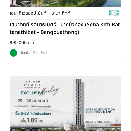
ใจไม่ซื้อ หรือไม่เช่าก็ได้ ข้อมูลที่ชอบปิดบังกันบ่อยก็เช่น ปัญหาที่จอดรถ
ไม่พอ นิติบุคคลบริหารจัดการไม่ดีทะเลาะกับลูกบ้าน ส่วนกลางยังสร้างไม่
เสนาดีเวลลอปเม้นท์ | เสนา คิทท์
ครบ เจ้าของโครงการก่อสร้างไม่ดีเกิดปัญหาแตกร้าว หรือน้ำรั่วบ่อยๆ
เสนาคิทท์ รัตนาธิเบศร์ - บางบัวทอง (Sena Kith Rat
หรือตัวห้องมี Defect ซึ่งบางทีดูจากตาเปล่าอาจไม่เห็น ข้อแนะนำเราคือ
tanathibet - Bangbuathong)
ถ้าถามนายหน้า แล้วได้คำตอบที่ฟังแล้วอาจไม่จริงเท่าไหร่ ให้ลองแอบ
ถามลูกบ้านที่อยู่โครงการจริงๆ หรือเข้าไปส่องตาม Webboard หรือ
990,000 บาท
Facebook ของโครงการดู ก็พอจะเห็นได้ว่าโครงการนี้มีปัญหาอะไรบ้าง
เพิ่มเพื่อเปรียบเทียบ
หรือเปล่าค่ะ