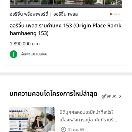
ออริจิ้น พร็อพเพอร์ตี้ | ออริจิ้น เพลส
ออริจิ้น เพลส รามคำแหง 153 (Origin Place Ramk
hamhaeng 153)
1,890,000 บาท
เพิ่มเพื่อเปรียบเทียบ
3. เจรจาเรื่อง "เงินทอง" หรือ "ตัวเลข" ให้ชัดเจนเสมอ
บทความคอนโดโครงการใหม่ล่าสุด
เรื่องสำคัญต่อมาที่พวกเรามักจะพลาดกันบ่อยๆ คือไม่คุย หรือตกลงกับ
ดูทั้งหมด
นายหน้าให้ชัดเจนเกี่ยวกับตัวเลขเงินๆ ทองๆ ในต่างประเทศเขามักเซ็น
สัญญากันแบบเป็นจริงเป็นจังเลย (ในรูปแบบของ Estate Agency
นิติบุคคลคอนโดมีหน้าที่อะไร?
Agreement หรือ Property Agency Agreement) แต่บ้านเราบาง
เบื้องหลังการอยู่อาศัยที่ราบรื่น
รายก็เซ็นเป็นทางการเหมือนกัน แต่ส่วนใหญ่จะคุย หรือตกลงกันปาก
กว่าที่คิด
เปล่า หลักๆ เลยที่เราควรคุย และตกลงกันให้ชัดคือเรื่องประมาณนี้ค่ะ
31 ก.ค. 69