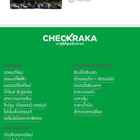
3 ส.ค. 69
เมืองโมเดนา ประเทศอิตาลี
ยานยนต์
การเงิน-การลงทุน
รถยนต์ใหม่
สินเชื่อเงินสด
รถยนต์ไฟฟ้า
บัตรเครดิต / บัตรเดบิต
มอเตอร์ไซค์ใหม่
ดอกเบี้ยเงินฝาก
บิ๊กไบค์ Bigbike
ราคาทองคำ
บทความการเงิน
ราคาหุ้น
โชว์รูม (ดีลเลอร์) รถยนต์
ราคาน้ำมัน
โปรโมชั่นรถยนต์
อัตราแลกเปลี่ยน
รถไมล์น้อยราคาพิเศษ
บ้าน-คอนโด
บ้านโครงการใหม่