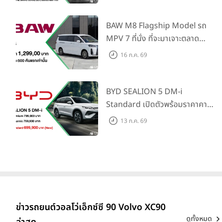
และ Cross Traffic Monitor
เพียงจองภายใน 31 ก.ค. 2569
BAW M8 Flagship Model รถ
รับบัตรน้ำมันมูลค่า 10,000 บาท
MPV 7 ที่นั่ง ที่จะมาเจาะตลาด
ครอบครัวและองค์กรยุคใหม่ เปิด
16 ก.ค. 69
ราคาที่ 1.299 ลบ. (สิทธิพิเศษ
สำหรับ 500 คันแรก)
BYD SEALION 5 DM-i
Standard เปิดตัวพร้อมราคาคาด
การณ์ 699,900 บาท รุ่นย่อย
13 ก.ค. 69
ล่าสุดที่มีระยะขับขี่รวม 1,180 กม.
พร้อมฉลองยอดส่งมอบ 1.3 แสน
คัน
ข่าวรถยนต์วอลโว่เอ็กซ์ซี 90 Volvo XC90
ดูทั้งหมด