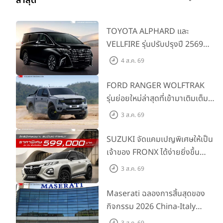
ล่าสุด
TOYOTA ALPHARD และ
VELLFIRE รุ่นปรับปรุงปี 2569
พร้อมรุ่นย่อยใหม่ HEV SMART
4 ส.ค. 69
ราคาเริ่มต้น 3.59 ลบ.
FORD RANGER WOLFTRAK
รุ่นย่อยใหม่ล่าสุดที่เข้ามาเติมเต็ม
ไลน์อัป พร้อมตอบโจทย์ทุกการ
3 ส.ค. 69
ผจญภัยด้วยสมรรถนะพร้อมลุย
ด้วยราคาพิเศษเริ่มต้นที่ 9.49 แสน
SUZUKI จัดแคมเปญพิเศษให้เป็น
บาท
เจ้าของ FRONX ได้ง่ายยิ่งขึ้น
สำหรับรุ่น GL ราคาพิเศษเริ่มต้น
3 ส.ค. 69
5.99 แสนบาท จำนวน 200 คัน
พร้อมข้อเสนอสุดคุ้ม
Maserati ฉลองการสิ้นสุดของ
กิจกรรม 2026 China-Italy
Grand Tour ณ สำนักงานใหญ่