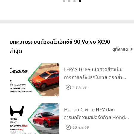
บทความรถยนต์วอลโว่เอ็กซ์ซี 90 Volvo XC90
ดูทั้งหมด
ล่าสุด
LEPAS L6 EV เปิดตัวอย่างเป็น
ทางการครั้งแรกในไทย ตอกย้ำ
วิสัยทัศน์ “Drive Your
4 ส.ค. 69
Elegance” มาพร้อม 2 รุ่นย่อย ใน
ราคาเริ่มต้นที่ 769,000 บาท
Honda Civic e:HEV ปลุก
อารมณ์ความสปอร์ตด้วย Honda
S+ Shift ครั้งแรกในไทย! พร้อม
23 ก.ค. 69
เพิ่ม Blind Spot Information