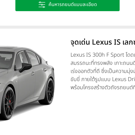
ค้นหารถยนต์แบบละเอียด
จุดเด่น Lexus IS เลก
Lexus IS 300h F Sport โดดเด่
สมรรถนะที่ทรงพลัง เกาะถนนดี
เร่งออกตัวที่ดี ซึ่งเป็นความมุ
ขับขี่ ภายใต้รูปแบบ Lexus Dr
พร้อมโครงสร้างตัวถังรถยนต์ท
หลักอากาศพลศาสตร์ มอบประสบการณ
อย่างเต็มที่ ดีไซน์ภายนอกออก
กว้างขวาง และยาวขึ้น พร้อมล้
บอกถึงความเป็นสปอร์ตซีดานได
พร้อมเครื่องยนต์ ไฮบริดขนาด 