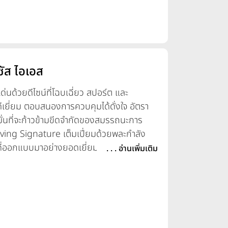
ซัส ไอเอส
นด้วยดีไซน์ที่โฉบเฉี่ยว สปอร์ต และ
เยี่ยม ตอบสนองการควบคุมได้ดั่งใจ อัตรา
่งมั่นที่จะก้าวข้ามขีดจำกัดของสมรรถนะการ
iving Signature เต็มเปี่ยมด้วยพละกำลัง
ี่ออกแบบมาอย่างยอดเยี่ยม โดยคำนึงถึง
. . . อ่านเพิ่มเติม
์การขับขี่ที่สนุก เร้าใจ ให้กับผู้ขับขี่ได้
แบบด้วยเส้นสายที่เฉียบคม โฉบเฉี่ยว ดุดัน
อขนาดใหญ่ขึ้น ช่วยการเกาะถนนดีเยี่ยม บ่ง
้เป็นอย่างดี ด้านสมรรถนะ Lexus IS ใหม่มา
2.5 ลิตร ที่มุ่งเน้นความสนุกสนาน และการ