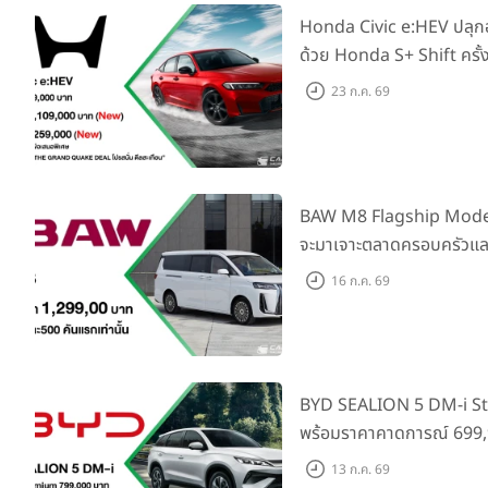
Honda Civic e:HEV ปลุ
ด้วย Honda S+ Shift ครั้
เพิ่ม Blind Spot Inform
23 ก.ค. 69
Traffic Monitor เพียงจอ
2569 รับบัตรน้ำมันมูลค่า
BAW M8 Flagship Model รถ
จะมาเจาะตลาดครอบครัวและ
ราคาที่ 1.299 ลบ. (สิทธิพิ
16 ก.ค. 69
แรก)
BYD SEALION 5 DM-i St
พร้อมราคาคาดการณ์ 699,9
ล่าสุดที่มีระยะขับขี่รวม 1
13 ก.ค. 69