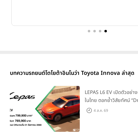
บทความรถยนต์โตโยต้าอินโนว่า Toyota Innova ล่าสุด
LEPAS L6 EV เปิดตัวอย่าง
ในไทย ตอกย้ำวิสัยทัศน์ “
Elegance” มาพร้อม 2 รุ่นย่
4 ส.ค. 69
769,000 บาท