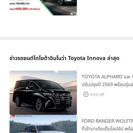
ยอดส่งมอบ 1.3 แสนคัน
ข่าวรถยนต์โตโยต้าอินโนว่า Toyota Innova ล่าสุด
TOYOTA ALPHARD และ VE
ปรับปรุงปี 2569 พร้อมรุ่น
SMART ราคาเริ่มต้น 3.59 
4 ส.ค. 69
FORD RANGER WOLFTRAK 
ที่เข้ามาเติมเต็มไลน์อัป พ