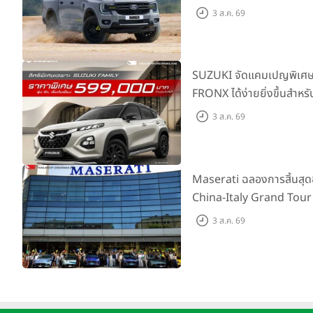
ผจญภัยด้วยสมรรถนะพร้อม
3 ส.ค. 69
เริ่มต้นที่ 9.49 แสนบาท
SUZUKI จัดแคมเปญพิเศษให
FRONX ได้ง่ายยิ่งขึ้นสำหรั
เริ่มต้น 5.99 แสนบาท จำน
3 ส.ค. 69
เสนอสุดคุ้ม
Maserati ฉลองการสิ้นสุ
China-Italy Grand Tour
เมืองโมเดนา ประเทศอิตาลี
3 ส.ค. 69