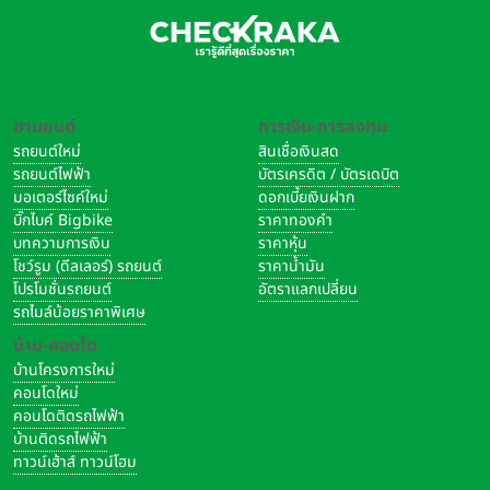
ยานยนต์
การเงิน-การลงทุน
รถยนต์ใหม่
สินเชื่อเงินสด
รถยนต์ไฟฟ้า
บัตรเครดิต / บัตรเดบิต
มอเตอร์ไซค์ใหม่
ดอกเบี้ยเงินฝาก
บิ๊กไบค์ Bigbike
ราคาทองคำ
บทความการเงิน
ราคาหุ้น
โชว์รูม (ดีลเลอร์) รถยนต์
ราคาน้ำมัน
โปรโมชั่นรถยนต์
อัตราแลกเปลี่ยน
รถไมล์น้อยราคาพิเศษ
บ้าน-คอนโด
บ้านโครงการใหม่
คอนโดใหม่
คอนโดติดรถไฟฟ้า
บ้านติดรถไฟฟ้า
ทาวน์เฮ้าส์ ทาวน์โฮม