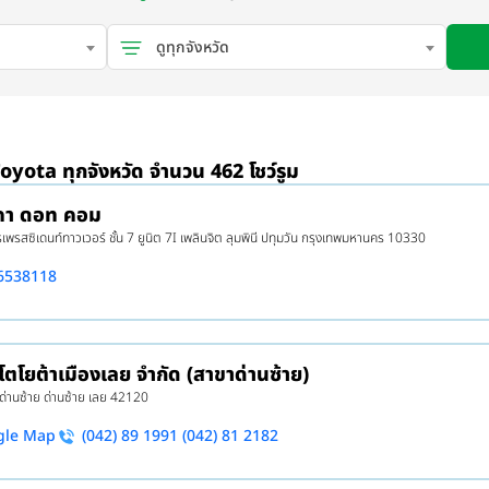
ดูทุกจังหวัด
Toyota ทุกจังหวัด จำนวน 462 โชว์รูม
าคา ดอท คอม
พรสซิเดนท์ทาวเวอร์ ชั้น 7 ยูนิต 7I เพลินจิต ลุมพินี ปทุมวัน กรุงเทพมหานคร 10330
6538118
 โตโยต้าเมืองเลย จำกัด (สาขาด่านซ้าย)
 ด่านซ้าย ด่านซ้าย เลย 42120
gle Map
(042) 89 1991 (042) 81 2182