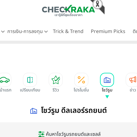
ด
การเงิน-การลงทุน
Trick & Trend
Premium Picks
ต
น้าแรก
เปรียบเทียบ
รีวิว
โปรโมชั่น
โชว์รูม
ข่าว
โชว์รูม ดีลเลอร์รถยนต์
ค้นหาโชว์รูมรถยนต์และเซลล์