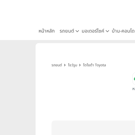
หน้าหลัก
รถยนต์
มอเตอร์ไซค์
บ้าน-คอนโ
รถยนต์
โชว์รูม
โตโยต้า Toyota
ห