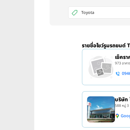
Toyota
รายชื่อโชว์รูมรถยนต์ 
เช็คร
973 อาคารเ
094
บริษัท
588 หมู่ 3
Goo