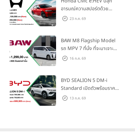
Honda Civic e:HEV ปลุก
อารมณ์ความสปอร์ตด้วย
Honda S+ Shift ครั้งแรกใน
23 ก.ค. 69
ไทย! พร้อมเพิ่ม Blind Spot
Information และ Cross
Traffic Monitor เพียงจอง
BAW M8 Flagship Model
ภายใน 31 ก.ค. 2569 รับบัตร
รถ MPV 7 ที่นั่ง ที่จะมาเจาะ
น้ำมันมูลค่า 10,000 บาท
ตลาดครอบครัวและองค์กรยุค
16 ก.ค. 69
ใหม่ เปิดราคาที่ 1.299 ลบ.
(สิทธิพิเศษสำหรับ 500 คัน
แรก)
BYD SEALION 5 DM-i
Standard เปิดตัวพร้อมราคา
คาดการณ์ 699,900 บาท รุ่น
13 ก.ค. 69
ย่อยล่าสุดที่มีระยะขับขี่รวม
1,180 กม. พร้อมฉลองยอดส่ง
มอบ 1.3 แสนคัน