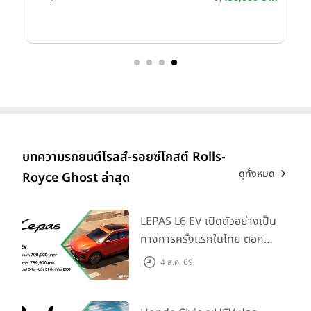
บาท
บทความรถยนต์โรลส์-รอยซ์โกสต์ Rolls-
ดูทั้งหมด
Royce Ghost ล่าสุด
LEPAS L6 EV เปิดตัวอย่างเป็น
ทางการครั้งแรกในไทย ตอกย้ำ
วิสัยทัศน์ “Drive Your
4 ส.ค. 69
Elegance” มาพร้อม 2 รุ่นย่อย
ในราคาเริ่มต้นที่ 769,000 บาท