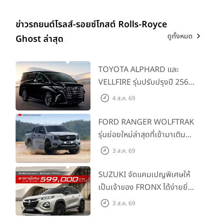
ข่าวรถยนต์โรลส์-รอยซ์โกสต์ Rolls-Royce
ดูทั้งหมด
Ghost ล่าสุด
TOYOTA ALPHARD และ
VELLFIRE รุ่นปรับปรุงปี 2569
พร้อมรุ่นย่อยใหม่ HEV
4 ส.ค. 69
SMART ราคาเริ่มต้น 3.59 ลบ.
FORD RANGER WOLFTRAK
รุ่นย่อยใหม่ล่าสุดที่เข้ามาเติม
เต็มไลน์อัป พร้อมตอบโจทย์ทุก
3 ส.ค. 69
การผจญภัยด้วยสมรรถนะ
พร้อมลุย ด้วยราคาพิเศษเริ่ม
SUZUKI จัดแคมเปญพิเศษให้
ต้นที่ 9.49 แสนบาท
เป็นเจ้าของ FRONX ได้ง่ายยิ่ง
ขึ้นสำหรับรุ่น GL ราคาพิเศษ
3 ส.ค. 69
เริ่มต้น 5.99 แสนบาท จำนวน