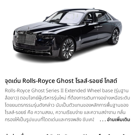
จุดเด่น Rolls-Royce Ghost โรลส์-รอยซ์ โกสต์
Rolls-Royce Ghost Series II Extended Wheel base (รุ่นฐาน
ล้อยาว) ตอบโจทย์ผู้บริหารรุ่นใหม่ ที่ต้องการเดินทางอย่างเหนือระดับ
โดยยนตรกรรมรุ่นดังกล่าว นับเป็นตัวแทนของหลักการพื้นฐานของ
โรลส์-รอยซ์ คือ ความสงบ, ความเรียบง่าย และความสง่างาม กลั่น
กรองให้เป็นรูปแบบที่โดดเด่นและทรงพลัง ขับเคลื่อนด้วยเครื่องยนต์
. . . อ่านเพิ่มเติม
เบนซิน วี12 สูบ ทวินเทอร์โบ 6.75 ลิตร 563 แรงม้า แรงบิด 850 นิ
วตันเมตร ส่งกำลังสู่ล้อทั้ง 4 แบบแปรผันอัตโนมัติ (all-wheel