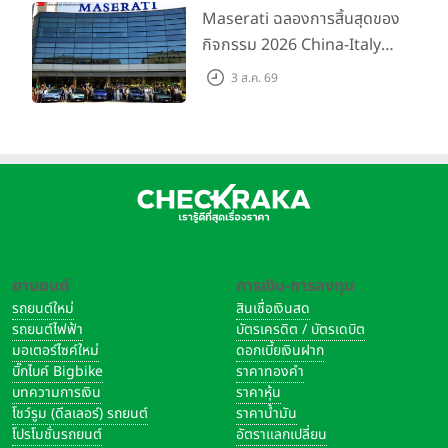
200 คัน พร้อมข้อเสนอสุดคุ้ม
Maserati ฉลองการสิ้นสุดของ
กิจกรรม 2026 China-Italy
Grand Tour ณ สำนักงาน
3 ส.ค. 69
ใหญ่ เมืองโมเดนา ประเทศ
อิตาลี
ยานยนต์
การเงิน-การลงทุน
รถยนต์ใหม่
สินเชื่อเงินสด
รถยนต์ไฟฟ้า
บัตรเครดิต / บัตรเดบิต
มอเตอร์ไซค์ใหม่
ดอกเบี้ยเงินฝาก
บิ๊กไบค์ Bigbike
ราคาทองคำ
บทความการเงิน
ราคาหุ้น
โชว์รูม (ดีลเลอร์) รถยนต์
ราคาน้ำมัน
โปรโมชั่นรถยนต์
อัตราแลกเปลี่ยน