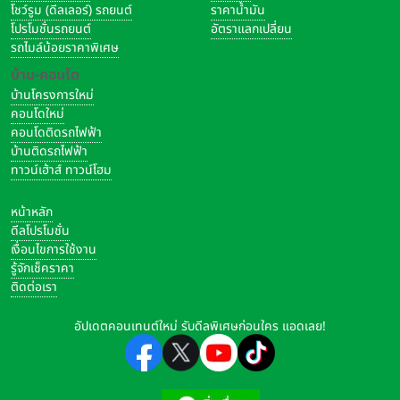
โชว์รูม (ดีลเลอร์) รถยนต์
ราคาน้ำมัน
โปรโมชั่นรถยนต์
อัตราแลกเปลี่ยน
รถไมล์น้อยราคาพิเศษ
บ้าน-คอนโด
บ้านโครงการใหม่
คอนโดใหม่
คอนโดติดรถไฟฟ้า
บ้านติดรถไฟฟ้า
ทาวน์เฮ้าส์ ทาวน์โฮม
หน้าหลัก
ดีลโปรโมชั่น
เงื่อนไขการใช้งาน
รู้จักเช็คราคา
ติดต่อเรา
อัปเดตคอนเทนต์ใหม่ รับดีลพิเศษก่อนใคร แอดเลย!