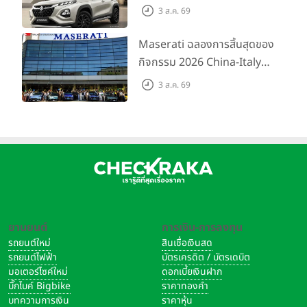
ขึ้นสำหรับรุ่น GL ราคาพิเศษ
3 ส.ค. 69
เริ่มต้น 5.99 แสนบาท จำนวน
200 คัน พร้อมข้อเสนอสุดคุ้ม
Maserati ฉลองการสิ้นสุดของ
กิจกรรม 2026 China-Italy
Grand Tour ณ สำนักงาน
3 ส.ค. 69
ใหญ่ เมืองโมเดนา ประเทศ
อิตาลี
ยานยนต์
การเงิน-การลงทุน
รถยนต์ใหม่
สินเชื่อเงินสด
รถยนต์ไฟฟ้า
บัตรเครดิต / บัตรเดบิต
มอเตอร์ไซค์ใหม่
ดอกเบี้ยเงินฝาก
บิ๊กไบค์ Bigbike
ราคาทองคำ
บทความการเงิน
ราคาหุ้น