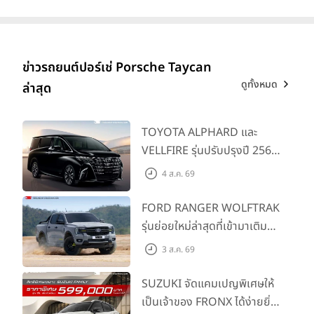
ข่าวรถยนต์ปอร์เช่ Porsche Taycan
ดูทั้งหมด
ล่าสุด
TOYOTA ALPHARD และ
VELLFIRE รุ่นปรับปรุงปี 2569
พร้อมรุ่นย่อยใหม่ HEV
4 ส.ค. 69
SMART ราคาเริ่มต้น 3.59 ลบ.
FORD RANGER WOLFTRAK
รุ่นย่อยใหม่ล่าสุดที่เข้ามาเติม
เต็มไลน์อัป พร้อมตอบโจทย์ทุก
3 ส.ค. 69
การผจญภัยด้วยสมรรถนะ
พร้อมลุย ด้วยราคาพิเศษเริ่ม
SUZUKI จัดแคมเปญพิเศษให้
ต้นที่ 9.49 แสนบาท
เป็นเจ้าของ FRONX ได้ง่ายยิ่ง