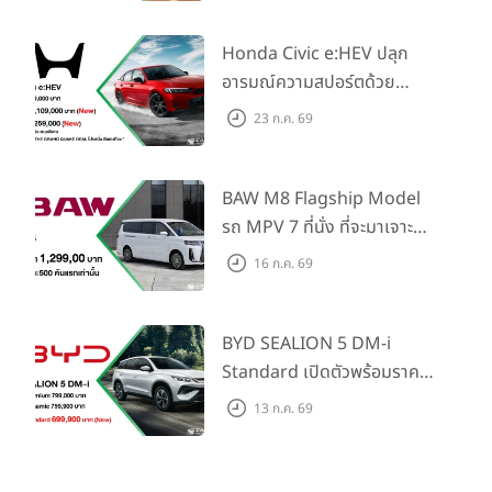
ในราคาเริ่มต้นที่ 769,000 บาท
Honda Civic e:HEV ปลุก
อารมณ์ความสปอร์ตด้วย
Honda S+ Shift ครั้งแรกใน
23 ก.ค. 69
ไทย! พร้อมเพิ่ม Blind Spot
Information และ Cross
Traffic Monitor เพียงจอง
BAW M8 Flagship Model
ภายใน 31 ก.ค. 2569 รับบัตร
รถ MPV 7 ที่นั่ง ที่จะมาเจาะ
น้ำมันมูลค่า 10,000 บาท
ตลาดครอบครัวและองค์กรยุค
16 ก.ค. 69
ใหม่ เปิดราคาที่ 1.299 ลบ.
(สิทธิพิเศษสำหรับ 500 คัน
แรก)
BYD SEALION 5 DM-i
Standard เปิดตัวพร้อมราคา
คาดการณ์ 699,900 บาท รุ่น
13 ก.ค. 69
ย่อยล่าสุดที่มีระยะขับขี่รวม
1,180 กม. พร้อมฉลองยอดส่ง
มอบ 1.3 แสนคัน