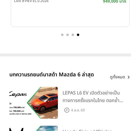
บาท
Civic e:HEV EL ปี 2026
949,000 บาท
บาท
บาท
บทความรถยนต์มาสด้า Mazda 6 ล่าสุด
ดูทั้งหมด
LEPAS L6 EV เปิดตัวอย่างเป็น
ทางการครั้งแรกในไทย ตอกย้ำ
วิสัยทัศน์ “Drive Your
4 ส.ค. 69
Elegance” มาพร้อม 2 รุ่นย่อย ใน
ราคาเริ่มต้นที่ 769,000 บาท