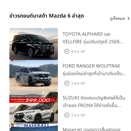
ข่าวรถยนต์มาสด้า Mazda 6 ล่าสุด
ดูทั้งหมด
TOYOTA ALPHARD และ
VELLFIRE รุ่นปรับปรุงปี 2569
พร้อมรุ่นย่อยใหม่ HEV SMART
4 ส.ค. 69
ราคาเริ่มต้น 3.59 ลบ.
FORD RANGER WOLFTRAK
รุ่นย่อยใหม่ล่าสุดที่เข้ามาเติมเต็ม
ไลน์อัป พร้อมตอบโจทย์ทุกการ
3 ส.ค. 69
ผจญภัยด้วยสมรรถนะพร้อมลุย
ด้วยราคาพิเศษเริ่มต้นที่ 9.49 แสน
SUZUKI จัดแคมเปญพิเศษให้เป็น
บาท
เจ้าของ FRONX ได้ง่ายยิ่งขึ้น
สำหรับรุ่น GL ราคาพิเศษเริ่มต้น
3 ส.ค. 69
5.99 แสนบาท จำนวน 200 คัน
พร้อมข้อเสนอสุดคุ้ม
Maserati ฉลองการสิ้นสุดของ