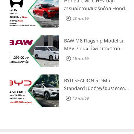
Honda Civic e:HEV ปลุก
อารมณ์ความสปอร์ตด้วย Honda
S+ Shift ครั้งแรกในไทย! พร้อม
23 ก.ค. 69
เพิ่ม Blind Spot Information
และ Cross Traffic Monitor
เพียงจองภายใน 31 ก.ค. 2569
BAW M8 Flagship Model รถ
รับบัตรน้ำมันมูลค่า 10,000 บาท
MPV 7 ที่นั่ง ที่จะมาเจาะตลาด
ครอบครัวและองค์กรยุคใหม่ เปิด
16 ก.ค. 69
ราคาที่ 1.299 ลบ. (สิทธิพิเศษ
สำหรับ 500 คันแรก)
BYD SEALION 5 DM-i
Standard เปิดตัวพร้อมราคาคาด
การณ์ 699,900 บาท รุ่นย่อย
13 ก.ค. 69
ล่าสุดที่มีระยะขับขี่รวม 1,180 กม.
พร้อมฉลองยอดส่งมอบ 1.3 แสน
คัน