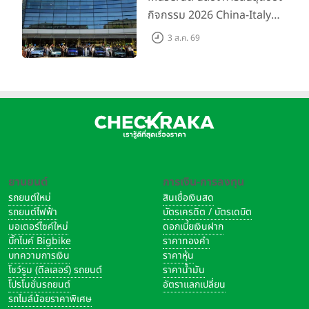
กิจกรรม 2026 China-Italy
Grand Tour ณ สำนักงานใหญ่
3 ส.ค. 69
เมืองโมเดนา ประเทศอิตาลี
ยานยนต์
การเงิน-การลงทุน
รถยนต์ใหม่
สินเชื่อเงินสด
รถยนต์ไฟฟ้า
บัตรเครดิต / บัตรเดบิต
มอเตอร์ไซค์ใหม่
ดอกเบี้ยเงินฝาก
บิ๊กไบค์ Bigbike
ราคาทองคำ
บทความการเงิน
ราคาหุ้น
โชว์รูม (ดีลเลอร์) รถยนต์
ราคาน้ำมัน
โปรโมชั่นรถยนต์
อัตราแลกเปลี่ยน
รถไมล์น้อยราคาพิเศษ