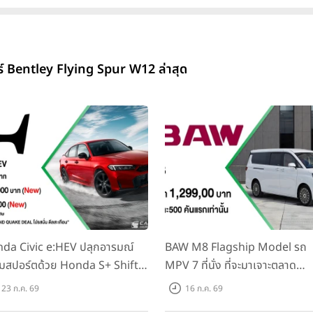
ร์ Bentley Flying Spur W12 ล่าสุด
da Civic e:HEV ปลุกอารมณ์
BAW M8 Flagship Model รถ
มสปอร์ตด้วย Honda S+ Shift
MPV 7 ที่นั่ง ที่จะมาเจาะตลาด
งแรกในไทย! พร้อมเพิ่ม Blind
ครอบครัวและองค์กรยุคใหม่ เปิด
23 ก.ค. 69
16 ก.ค. 69
t Information และ Cross
ที่ 1.299 ลบ. (สิทธิพิเศษสำหรับ 