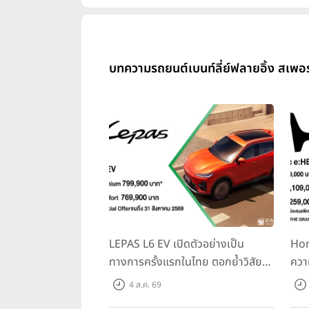
บทความรถยนต์เบนท์ลี่ย์ฟลายอิ้ง สเพอ
LEPAS L6 EV เปิดตัวอย่างเป็น
Hon
ทางการครั้งแรกในไทย ตอกย้ำวิสัย
ควา
ทัศน์ “Drive Your Elegance” มา
ครั้
4 ส.ค. 69
พร้อม 2 รุ่นย่อย ในราคาเริ่มต้นที่
Spo