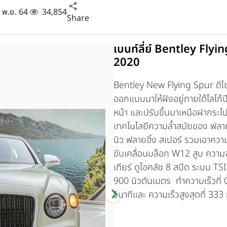
4 พ.ย. 64
34,854
Share
เบนท์ลี่ย์ Bentley Fl
2020
Bentley New Flying Spur
ดีไ
ออกแบบมาให้ฝังอยู่ภายใต้โลโก
หน้า และปรับขึ้นมาเหนือฝากระโป
เทคโนโลยีความล้ำสมัยของ ฟลายอิ
นิว ฟลายอิ้ง สเปอร์ รวมเอาควา
ขับเคลื่อนบล็อก W12 สูบ ความจ
เกียร์ ดูโอคลัช 8 สปีด ระบบ TSI
900 นิวตันเมตร ทำความเร็วที่ 0
วินาทีและ ความเร็วสูงสุดที่ 333 