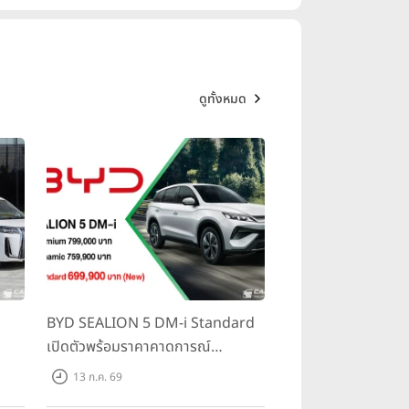
ดูทั้งหมด
BYD SEALION 5 DM-i Standard
เปิดตัวพร้อมราคาคาดการณ์
ราคา
699,900 บาท รุ่นย่อยล่าสุดที่มีระยะ
13 ก.ค. 69
500
ขับขี่รวม 1,180 กม. พร้อมฉลองยอด