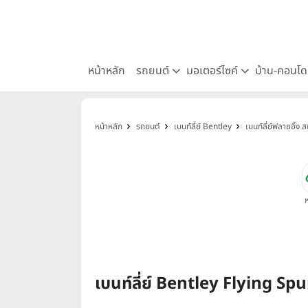
หน้าหลัก
รถยนต์
มอเตอร์ไซค์
บ้าน-คอนโ
หน้าหลัก
รถยนต์
เบนท์ลี่ย์ Bentley
เบนท์ลี่ย์ฟลายอิ้
เบนท์ลี่ย์ Bentley Flying S