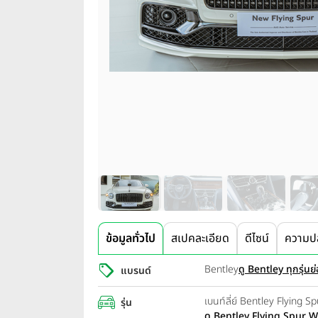
ข้อมูลทั่วไป
สเปคละเอียด
ดีไซน์
ความป
Bentley
ดู Bentley ทุกรุ่นย
แบรนด์
เบนท์ลี่ย์ Bentley Flying
รุ่น
ดู Bentley Flying Spur W1