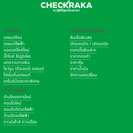
ยานยนต์
การเงิน-การลงทุน
รถยนต์ใหม่
สินเชื่อเงินสด
รถยนต์ไฟฟ้า
บัตรเครดิต / บัตรเดบิต
มอเตอร์ไซค์ใหม่
ดอกเบี้ยเงินฝาก
บิ๊กไบค์ Bigbike
ราคาทองคำ
บทความการเงิน
ราคาหุ้น
โชว์รูม (ดีลเลอร์) รถยนต์
ราคาน้ำมัน
โปรโมชั่นรถยนต์
อัตราแลกเปลี่ยน
รถไมล์น้อยราคาพิเศษ
บ้าน-คอนโด
บ้านโครงการใหม่
คอนโดใหม่
คอนโดติดรถไฟฟ้า
บ้านติดรถไฟฟ้า
ทาวน์เฮ้าส์ ทาวน์โฮม