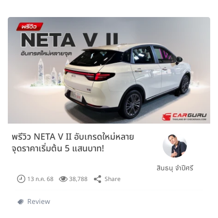
พรีวิว NETA V II อับเกรดใหม่หลาย
จุดราคาเริ่มต้น 5 แสนบาท!
สินธนุ จำปีศรี
Share
13 ก.ค. 68
38,788
Review