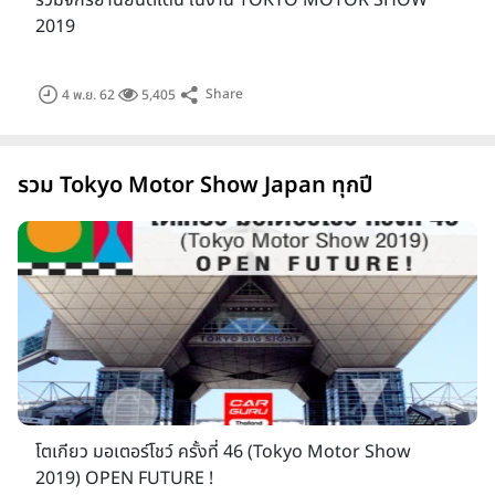
รวมจักรยานยนต์เด่น ในงาน TOKYO MOTOR SHOW
ผลิตจักรยานยนต์ระดับโลก รวมทั้งอุปกรณ์ตกแต่งชั้นนำ นอกจาก
2019
นี้จะมีการเปิดตัวรถยนต์รุ่นใหม่ภายในงาน รวมทั้งรถยนต์ต้นแบบมา
จัดแสดงให้ได้ชมกัน โดยปีนี้มีแบรนด์ชั้นนำร่วมแสดงเช่น
ฮอนด้า,
Share
4 พ.ย. 62
5,405
ซูบารุ, ไดฮัทสุ, โตโยต้า, อีซูซุ, นิสสัน, มาสด้า, เลกซัส, และ
บริดจสโตน
รวม Tokyo Motor Show Japan ทุกปี
โตเกียว มอเตอร์โชว์ ครั้งที่ 46 (Tokyo Motor Show
2019) OPEN FUTURE !