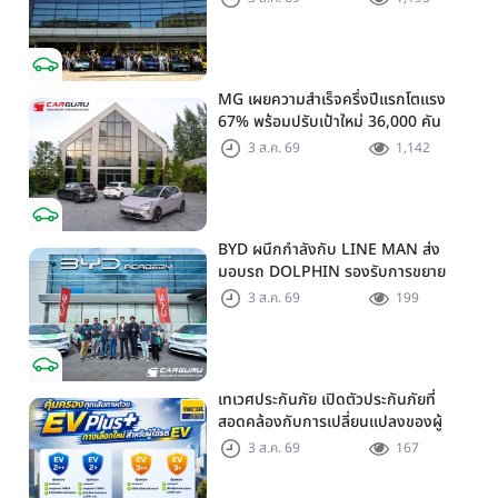
ประเทศอิตาลี
MG เผยความสำเร็จครึ่งปีแรกโตแรง
67% พร้อมปรับเป้าใหม่ 36,000 คัน
และเดินเกมด้วย DUAL-MARKET
3 ส.ค. 69
1,142
BYD ผนึกกำลังกับ LINE MAN ส่ง
มอบรถ DOLPHIN รองรับการขยาย
เครือข่าย EV บน LINE MAN RIDE
3 ส.ค. 69
199
Honda-FREED
เทเวศประกันภัย เปิดตัวประกันภัยที่
สอดคล้องกับการเปลี่ยนแปลงของผู้
บริโภคและอุตสาหกรรมยานยนต์ด้วย
3 ส.ค. 69
167
EV Plus เพิ่มทางเลือกความคุ้มครอง
สำหรับผู้ใช้รถ EV