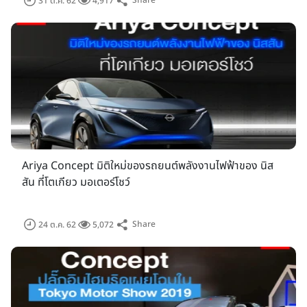
Share
31 ต.ค. 62
4,917
โอมิ เพื่อสร้างสรรค์ให้เป็น “ธีมปาร์คด้านยานยนต์” อันกว้างใหญ่
สำหรับผู้ชมงาน
Ariya Concept มิติใหม่ของรถยนต์พลังงานไฟฟ้าของ นิส
สัน ที่โตเกียว มอเตอร์โชว์
Share
24 ต.ค. 62
5,072