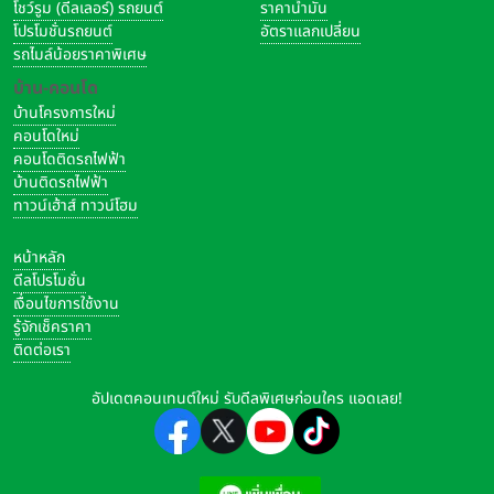
โชว์รูม (ดีลเลอร์) รถยนต์
ราคาน้ำมัน
โปรโมชั่นรถยนต์
อัตราแลกเปลี่ยน
รถไมล์น้อยราคาพิเศษ
บ้าน-คอนโด
บ้านโครงการใหม่
คอนโดใหม่
คอนโดติดรถไฟฟ้า
บ้านติดรถไฟฟ้า
NISSAN - SKYLINE
ทาวน์เฮ้าส์ ทาวน์โฮม
หน้าหลัก
ดีลโปรโมชั่น
เงื่อนไขการใช้งาน
รู้จักเช็คราคา
ติดต่อเรา
อัปเดตคอนเทนต์ใหม่ รับดีลพิเศษก่อนใคร แอดเลย!