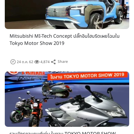
Mitsubishi MI-Tech Concept ปลั๊กอินไฮบริดเผยโฉมใน
Tokyo Motor Show 2019
Share
24 ต.ค. 62
4,874
พื้นที่จัดงานหลายโซนเปิดให้เข้าฟรี
พื้นที่หลายโซนในงานโตเกียวมอเตอร์โชว์ปีนี้เปิดให้เข้าชมฟรี เพื่อ
ดึงดูดให้ผู้เข้าชมให้มาเพลิดเพลินกับมหกรรมยานยนต์และกิจกรรม
ต่าง ๆ ในงานมากขึ้น
พบกับรถหลากหลายรุ่นจากผู้ผลิตรถยนต์ชั้นนำต่างๆ พร้อมกับผู้