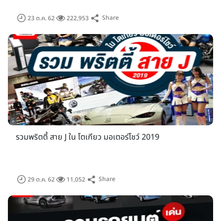
Share
23 ต.ค. 62
222,953
แนวคิด
OPEN FUTURE
ในปีนี้สื่อถึงขอบข่ายและความเป็นไปได้
อันไม่สิ้นสุดซึ่งเทคโนโลยียานยนต์ในอนาคตจะสร้างสรรค์ขึ้น นอก
เหนือจากความเพลิดเพลินกับมหกรรมรถยนต์และจักรยานยนต์ใหม่
ล่าสุดที่มาอวดโฉมในงาน สะท้อนให้ว่าศักยภาพแห่งอนาคตยังคง
ขยายตัวอย่างไม่หยุดยั้งเสมอในโตเกียวมอเตอร์โชว์
รวมพริตตี้ สาย J ใน โตเกียว มอเตอร์โชว์ 2019
Share
29 ต.ค. 62
11,052