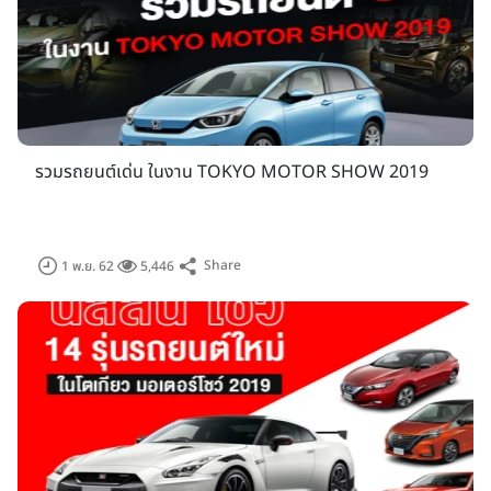
รวมรถยนต์เด่น ในงาน TOKYO MOTOR SHOW 2019
"OPEN" to the future เปิดประตูสู่อนาคต
ความตื่นเต้าเร้าใจแบบไม่ธรรมดาในงานโตเกียวมอเตอร์โชว์ปีนี้เกิด
Share
1 พ.ย. 62
5,446
ขึ้นจากแนวคิดและการจัดแสดงซึ่งเป็นผลลัพธ์จากความร่วมมือ
อย่างใกล้ชิดระหว่างอุตสาหกรรมยานยนต์และอุตสาหกรรมอื่น ๆ
(ดูข้อมูลเพิ่มเติมในเอกสารแนบ 2) นอกจากนั้น JAMA และคณะ
กรรมการภาคธุรกิจของญี่ปุ่นยังได้ร่วมกันจัด Future Expo ภาย
ใต้การสนับสนุนจากกระทรวงเศรษฐกิจ การค้า และอุตสาหกรรม
ของญี่ปุ่น และองค์การพัฒนาพลังงานใหม่และเทคโนโลยี
อุตสาหกรรมแห่งประเทศญี่ปุ่น (NEDO)