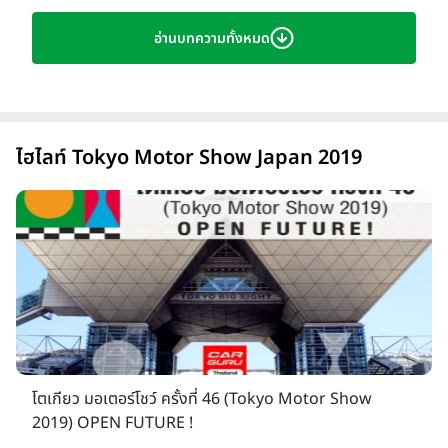
อ่านบทความทั้งหมด
โตเกียว มอเตอร์โชว์ ครั้งที่ 46 (Tokyo Motor Show 2019)
งานแสดงรถยิ่งใหญ่ระดับโลก ภายใต้แนวคิด "OPEN FUTURE"
ภายในงานจะได้พบกับรถยนต์ใหม่ มอเตอร์ไซค์ใหม่, คอนเซปต์คาร์,
รถต้นแบบ, รถยนต์ และรถจักรยานยนต์รุ่นใหม่ล่าสุด ทั้งรถยนต์
ไฮไลท์ Tokyo Motor Show Japan 2019
นั่งและรถเพื่อการพาณิชย์, เครื่องเสียง, อุปกรณ์เกี่ยวกับรถ และ
เทคโนโลยีใหม่ๆ จัดทั้งหมด 12 วัน ตั้งแต่ 24 ตุลาคม – 4
พฤศจิกายน 2562 โดยมีบริษัทและองค์กรต่าง ๆ 186 แห่งจาก 7
ประเทศทั่วโลกเข้าร่วมในงานจัดแสดงยานยนต์และอีเวนต์เอนเตอร์
เทนเมนต์สุดตื่นเต้นเร้าใจครั้งนี้ เปิดโอกาสให้ผู้ชมงานได้สัมผัสกับ
โฉมหน้าใหม่ของนวัตกรรมยานยนต์ซึ่งจะสอดประสานเป็นหนึ่งเดียว
กับประสบการณ์การใช้ชีวิตของผู้คนในอนาคตอันใกล้
โตเกียว มอเตอร์โชว์ ครั้งที่ 46 (Tokyo Motor Show
2019) OPEN FUTURE !