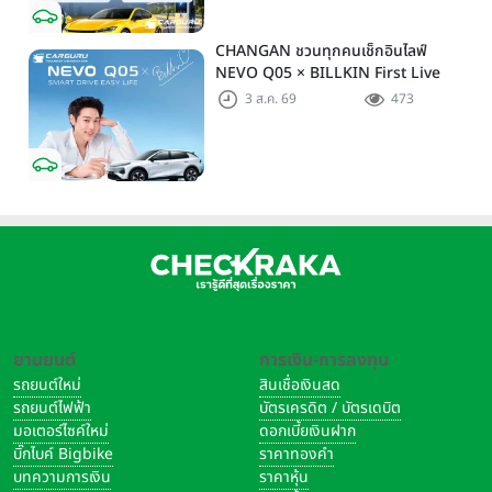
CHANGAN ชวนทุกคนเช็กอินไลฟ์
NEVO Q05 × BILLKIN First Live
Streaming พร้อมโปรโมชั่นและของ
3 ส.ค. 69
473
รางวัลมากมาย
Honda-e Concept
ยานยนต์
การเงิน-การลงทุน
รถยนต์ใหม่
สินเชื่อเงินสด
รถยนต์ไฟฟ้า
บัตรเครดิต / บัตรเดบิต
มอเตอร์ไซค์ใหม่
ดอกเบี้ยเงินฝาก
บิ๊กไบค์ Bigbike
ราคาทองคำ
บทความการเงิน
ราคาหุ้น