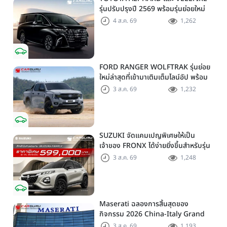
รุ่นปรับปรุงปี 2569 พร้อมรุ่นย่อยใหม่
HEV SMART ราคาเริ่มต้น 3.59 ลบ.
4 ส.ค. 69
1,262
FORD RANGER WOLFTRAK รุ่นย่อย
ใหม่ล่าสุดที่เข้ามาเติมเต็มไลน์อัป พร้อม
ตอบโจทย์ทุกการผจญภัยด้วยสมรรถนะ
3 ส.ค. 69
1,232
พร้อมลุย ด้วยราคาพิเศษเริ่มต้นที่ 9.49
แสนบาท
SUZUKI จัดแคมเปญพิเศษให้เป็น
เจ้าของ FRONX ได้ง่ายยิ่งขึ้นสำหรับรุ่น
GL ราคาพิเศษเริ่มต้น 5.99 แสนบาท
3 ส.ค. 69
1,248
จำนวน 200 คัน พร้อมข้อเสนอสุดคุ้ม
Honda Fit-e HEV
Maserati ฉลองการสิ้นสุดของ
กิจกรรม 2026 China-Italy Grand
Tour ณ สำนักงานใหญ่ เมืองโมเดนา
3 ส.ค. 69
1,193