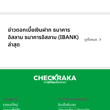
ข่าวดอกเบี้ยเงินฝาก ธนาคาร
อิสลาม ธนาคารอิสลาม (IBANK)
ดูทั้งหมด
ล่าสุด
ยานยนต์
การเงิน-การลงทุน
รถยนต์ใหม่
สินเชื่อเงินสด
รถยนต์ไฟฟ้า
บัตรเครดิต / บัตรเดบิต