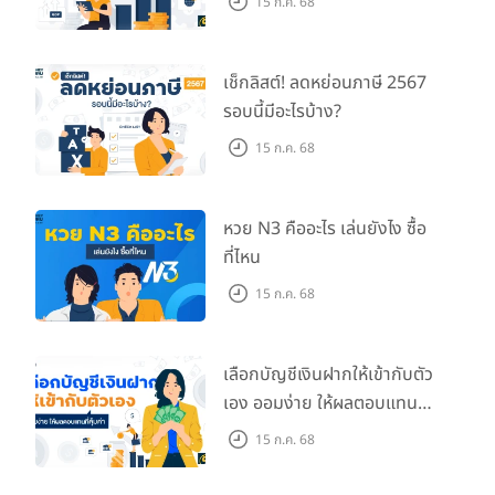
15 ก.ค. 68
เช็กลิสต์! ลดหย่อนภาษี 2567
รอบนี้มีอะไรบ้าง?
15 ก.ค. 68
หวย N3 คืออะไร เล่นยังไง ซื้อ
ที่ไหน
15 ก.ค. 68
เลือกบัญชีเงินฝากให้เข้ากับตัว
เอง ออมง่าย ให้ผลตอบแทนที่
คุ้มค่า
15 ก.ค. 68