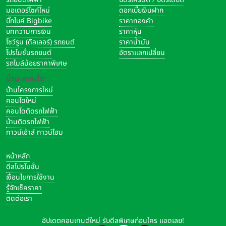
มอเตอร์ไซค์ใหม่
ดอกเบี้ยเงินฝาก
บิ๊กไบค์ Bigbike
ราคาทองคำ
บทความการเงิน
ราคาหุ้น
โชว์รูม (ดีลเลอร์) รถยนต์
ราคาน้ำมัน
โปรโมชั่นรถยนต์
อัตราแลกเปลี่ยน
รถไมล์น้อยราคาพิเศษ
บ้าน-คอนโด
บ้านโครงการใหม่
คอนโดใหม่
คอนโดติดรถไฟฟ้า
บ้านติดรถไฟฟ้า
ทาวน์เฮ้าส์ ทาวน์โฮม
หน้าหลัก
ดีลโปรโมชั่น
เงื่อนไขการใช้งาน
รู้จักเช็คราคา
ติดต่อเรา
อัปเดตคอนเทนต์ใหม่ รับดีลพิเศษก่อนใคร แอดเลย!