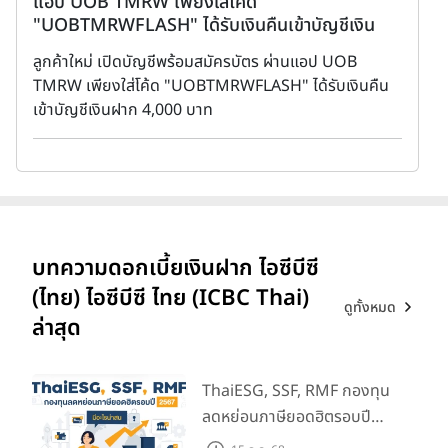
แอป UOB TMRW เพียงใส่โค้ด
ท
"UOBTMRWFLASH" ได้รับเงินคืนเข้าบัญชีเงิน
ล
ฝาก 4,000 บาท
ลูกค้าใหม่ เปิดบัญชีพร้อมสมัครบัตร ผ่านแอป UOB
ร
TMRW เพียงใส่โค้ด "UOBTMRWFLASH" ได้รับเงินคืน
เข้าบัญชีเงินฝาก 4,000 บาท
บทความดอกเบี้ยเงินฝาก ไอซีบีซี
(ไทย) ไอซีบีซี ไทย (ICBC Thai)
ดูทั้งหมด
ล่าสุด
ThaiESG, SSF, RMF กองทุน
ลดหย่อนภาษียอดฮิตรอบปี
2567 มีอะไรน่าสน