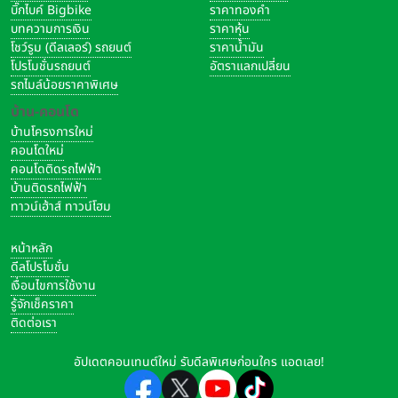
บิ๊กไบค์ Bigbike
ราคาทองคำ
บทความการเงิน
ราคาหุ้น
โชว์รูม (ดีลเลอร์) รถยนต์
ราคาน้ำมัน
โปรโมชั่นรถยนต์
อัตราแลกเปลี่ยน
รถไมล์น้อยราคาพิเศษ
บ้าน-คอนโด
บ้านโครงการใหม่
คอนโดใหม่
คอนโดติดรถไฟฟ้า
บ้านติดรถไฟฟ้า
ทาวน์เฮ้าส์ ทาวน์โฮม
หน้าหลัก
ดีลโปรโมชั่น
เงื่อนไขการใช้งาน
รู้จักเช็คราคา
ติดต่อเรา
อัปเดตคอนเทนต์ใหม่ รับดีลพิเศษก่อนใคร แอดเลย!