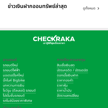
ข่าวเงินฝากออมทรัพย์ล่าสุด
ดูทั้งหมด
ยานยนต์
การเงิน-การลงทุน
รถยนต์ใหม่
สินเชื่อเงินสด
รถยนต์ไฟฟ้า
บัตรเครดิต / บัตรเดบิต
มอเตอร์ไซค์ใหม่
ดอกเบี้ยเงินฝาก
บิ๊กไบค์ Bigbike
ราคาทองคำ
บทความการเงิน
ราคาหุ้น
โชว์รูม (ดีลเลอร์) รถยนต์
ราคาน้ำมัน
โปรโมชั่นรถยนต์
อัตราแลกเปลี่ยน
รถไมล์น้อยราคาพิเศษ
บ้าน-คอนโด