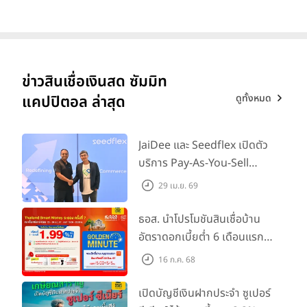
ข่าวสินเชื่อเงินสด ซัมมิท
ดูทั้งหมด
แคปปิตอล ล่าสุด
JaiDee และ Seedflex เปิดตัว
บริการ Pay-As-You-Sell
Advance ในไทย พร้อมยก
29 เม.ย. 69
ระดับการเข้าถึงเงินทุนสำหรับผู้
ประกอบการ SME ไทย
ธอส. นำโปรโมชันสินเชื่อบ้าน
อัตราดอกเบี้ยต่ำ 6 เดือนแรก
เพียง 1.99% ต่อปี ร่วมงาน
16 ก.ค. 68
"Thailand Smart Money
ระยอง ครั้งที่ 7" ระหว่างวันที่
เปิดบัญชีเงินฝากประจำ ซูเปอร์