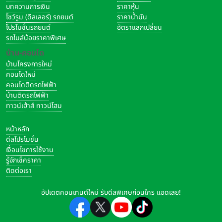
บทความการเงิน
ราคาหุ้น
โชว์รูม (ดีลเลอร์) รถยนต์
ราคาน้ำมัน
โปรโมชั่นรถยนต์
อัตราแลกเปลี่ยน
รถไมล์น้อยราคาพิเศษ
บ้าน-คอนโด
บ้านโครงการใหม่
คอนโดใหม่
คอนโดติดรถไฟฟ้า
บ้านติดรถไฟฟ้า
ทาวน์เฮ้าส์ ทาวน์โฮม
หน้าหลัก
ดีลโปรโมชั่น
เงื่อนไขการใช้งาน
รู้จักเช็คราคา
ติดต่อเรา
อัปเดตคอนเทนต์ใหม่ รับดีลพิเศษก่อนใคร แอดเลย!