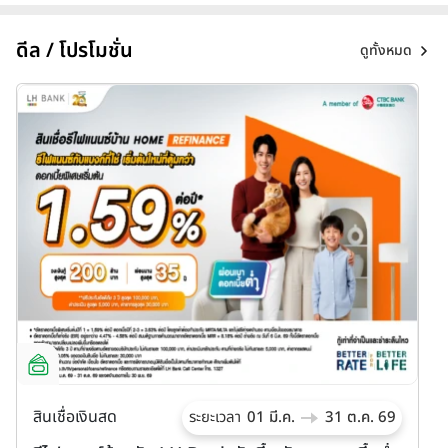
ดีล / โปรโมชั่น
ดูทั้งหมด
สินเชื่อเงินสด
ส
ระยะเวลา
01 มี.ค.
31 ต.ค. 69