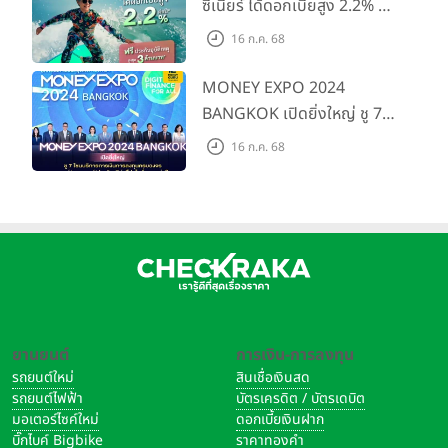
28 - 30 มิ.ย. 2567
ซีเนียร์ ได้ดอกเบี้ยสูง 2.2% ต่อ
ปี ฟรีประกันอุบัติเหตุ สูงสุด 3
16 ก.ค. 68
ล้านบาท*
MONEY EXPO 2024
BANGKOK เปิดยิ่งใหญ่ ชู 7
โซนบริการการเงินการลงทุน
16 ก.ค. 68
ครบวงจร แบงก์ นอนแบงก์
ประกัน เสิร์ฟโปรโมชั่นแรงแห่ง
ปี
ยานยนต์
การเงิน-การลงทุน
รถยนต์ใหม่
สินเชื่อเงินสด
รถยนต์ไฟฟ้า
บัตรเครดิต / บัตรเดบิต
มอเตอร์ไซค์ใหม่
ดอกเบี้ยเงินฝาก
บิ๊กไบค์ Bigbike
ราคาทองคำ