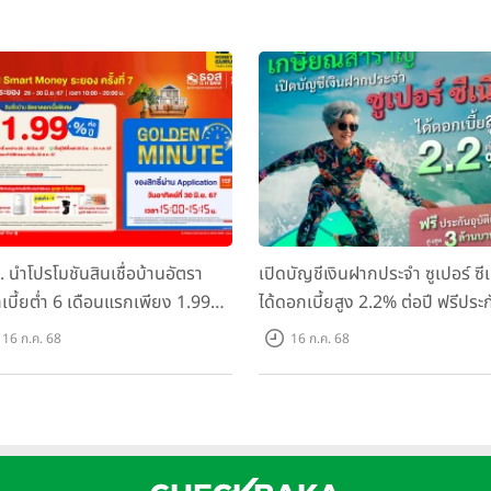
ามสามารถในการจ่ายเบี้ยประกัน และบริบทอื่นๆ
รเก็บเงินของเราจะมีนานขึ้น ทำให้เราสามารถวางแผนการเงินได้อย่างมีปร
เวลาต่างกันถึง 10 ปี อาจจะสร้างความมั่นคงทางการเงินได้ต่างกันเลยที
ิ่มสะสมเงินต่อปี ปีละ 60,000 บาท สะสม 15 ปีในประกันสะสมทรัพย์ จะมีเงิน
นแต่ช้ากว่า ก็จะมีเงิน 1 ล้านตอนอายุ 59 ปี ช้ากว่า 10 ปี
ามารถในการจัดการค่าใช้จ่ายต่างๆ ก็สำคัญไม่แพ้กัน เพราะ ประกันชีวิต 
และกระทบกับเงินคืนตามสัญญาของเราได้เช่นกัน
ยกตัวอย่าง คุณบี อายุ
 นำโปรโมชันสินเชื่อบ้านอัตรา
เปิดบัญชีเงินฝากประจำ ซูเปอร์ ซีเ
เบี้ยต่ำ 6 เดือนแรกเพียง 1.99%
ได้ดอกเบี้ยสูง 2.2% ต่อปี ฟรีประ
ก้อนออกมาตอนอายุ 40 ปี นำไปซื้อกองทุน หรือดาวน์รถคันใหม่
ปี ร่วมงาน "Thailand Smart
อุบัติเหตุ สูงสุด 3 ล้านบาท*
16 ก.ค. 68
16 ก.ค. 68
y ระยอง ครั้งที่ 7" ระหว่างวันที่
เงินก้อนออกมาตอนอายุ 45 ปี วางแผนว่าจะส่งลูกเรียนมหาวิทยาลัย
 30 มิ.ย. 2567
เงินก้อนออกมาตอนอายุ 55 ปี วางแผนว่าจะใช้เป็นเงินเกษียณ หรือลงทุนธุ
ง่ายๆ ก็คือ ตัวเลขด้านหน้าเป็นจำนวนปีที่คุ้มครอง และตัวเลขด้านหลังเ