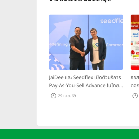
อายุขณะที่กำลังจะทำประกัน คว
ถ้าเราอายุน้อย แปลว่า ระยะเวลาในกา
คนอายุ 25 ปี กับคนอายุ 35 ปี ระยะ
ยกตัวอย่างเช่น ผู้หญิงอายุ 25 ปี เร
หญิงอายุ 35 ปี เริ่มสะสมเงินที่เท่ากั
ในเรื่องอาชีพและรายได้ รวมถึงความส
ช้ากว่ากำหนด ก็จะถือว่าผิดสัญญา 
JaiDee และ Seedflex เปิดตัวบริการ
ธอส.
ไว้ 3 เล่ม 3 ระยะ
Pay-As-You-Sell Advance ในไทย
ดอก
เล่มแรก 10/5 ระยะ 10 ปี จะได้เงิน
พร้อมยกระดับการเข้าถึงเงินทุน
ต่อ
29 เม.ย. 69
สำหรับผู้ประกอบการ SME ไทย
Mone
เล่มที่สอง 15/10 ระยะ 15 ปี จะได้
28 -
เล่มที่สาม 25/15 ระยะ 25 ปี จะได้
ข้อแนะนำในการดูรหัสตัวเลขของประกัน