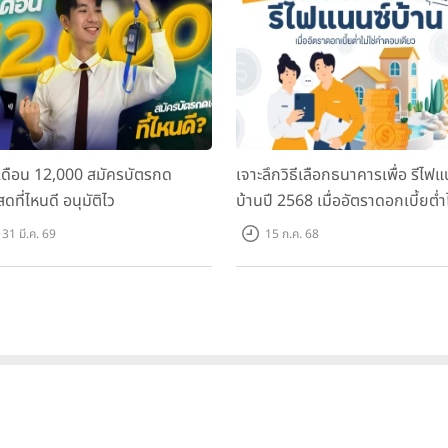
อกทำประกันสะสมทรัพย์ระยะสั้น หรือระยะยาว
เป็นหลัก
นเดือน 12,000 สมัครบัตรกด
เจาะลึกวิธีเลือกธนาคารเพื่อ รีไฟแ
สดที่ไหนดี อนุมัติไว
บ้านปี 2568 เมื่ออัตราดอกเบี้ยต่ำไ
ป้าหมายออกตามระยะเวลา ได้แก่ เป้าหมายระยะสั้น ระยะกลาง ระยะยาว
คำตอบเดียว
31 มี.ค. 69
15 ก.ค. 68
อนเล็กๆ เก็บเงินดาวน์รถ เก็บเงินไปเที่ยว
ก้อนแต่งงาน เก็บเงินให้ลูกเรียนมหาวิทยาลัย
เกษียณ
ายทางการเงินกันเท่าไหร่ หรือคิดไว้แล้วแต่ก็ทำไม่ได้สักที การทำประกันชีว