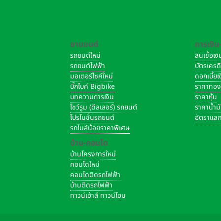
เช่น ตัวอย่างข้างบนเล่มแรก 10/5 หม
เงินออมและผลประโยชน์ตามเงื่อนไข
สิทธิประโยชน์ในการเสียภาษี
ยานยนต์
การเงิน
รถยนต์ใหม่
สินเชื่อเ
ข้อนี้เป็นตัวช่วยอีกตัวหนึ่งในการตั
รถยนต์ไฟฟ้า
บัตรเครด
ชีวิตที่สามารถนำไปลดหย่อนภาษีได้ 
มอเตอร์ไซค์ใหม่
ดอกเบี้ย
ค่ะ ลองดูตัวอย่างคำนวนได้
ที่นี่
บิ๊กไบค์ Bigbike
ราคาทอ
บทความการเงิน
ราคาหุ้น
ผลตอบแทนของประกันชีวิต
โชว์รูม (ดีลเลอร์) รถยนต์
ราคาน้ำม
โปรโมชั่นรถยนต์
อัตราแลก
รถไมล์น้อยราคาพิเศษ
ผลตอบแทนของประกันชีวิต โดยส่วนมากม
จะให้ผลตอบแทนที่น้อยกว่าระยะยาว เพร
บ้าน-คอนโด
บ้านโครงการใหม่
สั้น จะทำให้บริษัทมีเวลาที่จะนำไปบ
คอนโดใหม่
ตอบแทนจากประกันสะสมทรัพย์ จะพบว่
คอนโดติดรถไฟฟ้า
สัญญาของประกัน
บ้านติดรถไฟฟ้า
ทาวน์เฮ้าส์ ทาวน์โฮม
ยกตัวอย่างแบบประกันสะสมทรัพย์