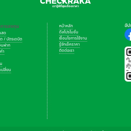
ายถึง ระยะเวลาให้ความคุ้มครองชีวิต 10 ปี และจ่ายชำระเบี้ย 5 ปี เมื่
ของกรมธรรม์ เป็นต้น
อัป
-การลงทุน
หน้าหลัก
ดีลโปรโมชั่น
งินสด
ดสินใจว่า เราจะซื้อประกันที่กี่บาทต่อปี หลังจากคำนวนภาษีแล้ว รายได้ของ
เงื่อนไขการใช้งาน
ิต / บัตรเดบิต
สามารถประหยัดภาษีให้เราได้มากน้อยแค่ไหน ซึ่งประกันชีวิตสามารถนำไ
รู้จักเช็คราคา
เงินฝาก
ติดต่อเรา
งคำ
ัน
เปลี่ยน
ักจะอยู่ระหว่าง 2%-4% ขึ้นอยู่กับแบบประกันชีวิต หรือเงื่อนไขต่างๆ 
าะเงินที่เราจ่าย หรือเรียกว่าเบี้ยประกัน ให้บริษัทประกัน จะนำไปบริหา
ริหารได้น้อยลง จึงทำให้ผลตอบแทนหรือเงินคืนอาจจะน้อยกว่าระยะยาวได้เ
าส่วนใหญ่จะสูงกว่าการฝากเงินกับธนาคาร แต่ข้อเสียคือ ไม่สามารถถ