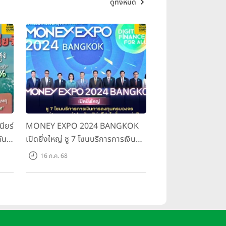
ดูทั้งหมด
ะสิทธิภาพมากยิ่งขึ้น เช่น ระหว่าง
เดียว
เก็บ 1 ล้านบาทในอายุ 49 ปี ส่วนผู้
จะมีเงื่อนไขในการจ่ายเบี้ย หากจ่าย
 30 ปี วางแผนซื้อประกันสะสมทรัพย์
นียร์
MONEY EXPO 2024 BANGKOK
กัน
เปิดยิ่งใหญ่ ชู 7 โซนบริการการเงิน
การลงทุนครบวงจร แบงก์ นอนแบงก์
16 ก.ค. 68
ประกัน เสิร์ฟโปรโมชั่นแรงแห่งปี
รกิจส่วนตัวหลังเกษียณ
ป็นจำนวนปีที่ชำระเบี้ยประกันภัย