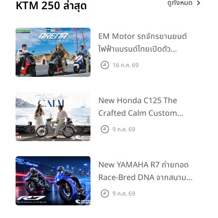
ดูทั้งหมด
KTM 250 ล่าสุด
EM Motor รถจักรยานยนต์
ไฟฟ้าแบรนด์ไทยเปิดตัว
ARENA ที่มาในราคาพิเศษ
16 ก.ค. 69
55,500 บาท สำหรับลูกค้าที่
ออกรถถึง 30 ก.ย. และลูกค้า
555 คันแรกรับฟรี Adapter
New Honda C125 The
Type2 ฟรี
Crafted Calm Custom
Edition ถ่ายทอดความคลาสสิ
9 ก.ค. 69
กด้วยคู่สีพิเศษ มากับราคา
แนะนำ 99,600 บาท ที่ CUB
House Flagship Store ทั่ว
New YAMAHA R7 ถ่ายทอด
ประเทศ
Race-Bred DNA จากสนาม
แข่งสู่ซูเปอร์สปอร์ตคลาสกลาง
9 ก.ค. 69
ที่เข้าถึงได้จริง ในราคาเริ่มต้นที่
345,000 บาท