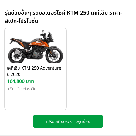
จักรยานยนต์คันนี้มีลักษณะแบบสปอร์ตและขับขี่สนุกอย่างมาก แต่ก็
รวบรวมประสบการณ์แรลลี่ของ KTM มาเพื่อให้แน่ใจว่ามันสามารถ
รุ่นย่อยอื่นๆ รถมอเตอร์ไซค์ KTM 250 เคทีเอ็ม ราคา-
รับมือภูมิประเทศที่ยากลำบากมากขึ้นเล็กน้อย การออกแบบที่โดด
สเปค-โปรโมชั่น
เด่นได้รับแรงบันดาลใจจากรถจักรยานยนต์ rally ของ KTM ที่
ประสบความสำเร็จ แต่แรงบันดาลใจนี้ไม่ได้จำกัดอยู่แค่เพียงการ
ออกแบบเท่านั้น วันที่ยาวนานในทะเลทรายจะสอนให้คุณรู้วิธีการสร้าง
สมดุลระหว่างความสบายและประสิทธิภาพในการเดินทางอันยาวไกล
เคทีเอ็ม KTM 250 Adventure
ปี 2020
164,800 บาท
เปรียบเทียบกับรุ่นอื่น
เปรียบเทียบระหว่างรุ่นย่อย