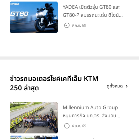
YADEA เปิดตัวรุ่น GT80 และ
GT80-P สมรรถนะเด่น ดีไซน์หรู
ปลอดภัย ราคาเข้าถึงง่าย จด
9 ก.ค. 69
ทะเบียนได้ มี 3 สีให้เลือก ราคา
เริ่มต้นที่ 57,900 บาท
ข่าวรถมอเตอร์ไซค์เคทีเอ็ม KTM
ดูทั้งหมด
250 ล่าสุด
Millennium Auto Group
หนุนภารกิจ บก.จร. ส่งมอบ
BMW R 1300 GS และ F 900
4 ส.ค. 69
GS Adventure รวม 28 คัน