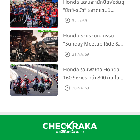
พร้อม ยกระดับทักษะการขับขี่
Honda และเหล่านักบิดฟอร์มดุ
เสริมศักยภาพตำรวจจราจร
“มิกซ์-ธนัช” ผงาดแชมป์
SS600 2 สนามติด “ข้าวกล้อง”
3 ส.ค. 69
คว้าที่ 2 ศึก BRIC Superbike
สนาม 2
Honda ชวนร่วมกิจกรรม
"Sunday Meetup Ride &
Soul" จิบกาแฟ พูดคุย แลก
31 ก.ค. 69
เปลี่ยนเรื่องราว และขับขี่ไปด้วย
กัน 16 ส.ค. นี้
Honda รวมพลชาว Honda
160 Series กว่า 800 คัน ใน
งาน “THE ONE-SIXTI-ER ตัว
30 ก.ค. 69
จริง 160 RIDE FUN FEST
2026”