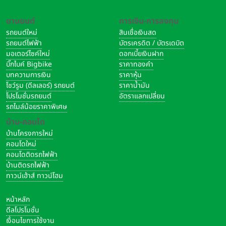
ยานยนต์
การเงิน-การลงทุน
รถยนต์ใหม่
สินเชื่อเงินสด
รถยนต์ไฟฟ้า
บัตรเครดิต / บัตรเดบิต
มอเตอร์ไซค์ใหม่
ดอกเบี้ยเงินฝาก
บิ๊กไบค์ Bigbike
ราคาทองคำ
บทความการเงิน
ราคาหุ้น
โชว์รูม (ดีลเลอร์) รถยนต์
ราคาน้ำมัน
โปรโมชั่นรถยนต์
อัตราแลกเปลี่ยน
รถไมล์น้อยราคาพิเศษ
บ้าน-คอนโด
บ้านโครงการใหม่
คอนโดใหม่
คอนโดติดรถไฟฟ้า
บ้านติดรถไฟฟ้า
ทาวน์เฮ้าส์ ทาวน์โฮม
หน้าหลัก
ดีลโปรโมชั่น
เงื่อนไขการใช้งาน