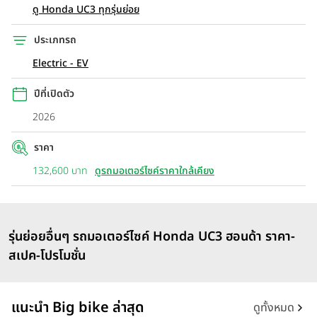
ดู Honda UC3 ทุกรุ่นย่อย
ศูนย์การค้าเซ็นทรัลเวิลด์ และมีแผนขยายกว่า 230 สถานี เพื่อรองรับ
การใช้งานภายในปีนี้ และอีก 800 สถานี ภายใน พ.ศ. 2572 จองช่วง
ประเภทรถ
เปิดตัว รับสิทธิ์ชาร์จไฟฟรี 1 ปี จำหน่าย 9 กพ. 69
Electric - EV
ปีที่เปิดตัว
2026
ราคา
132,600 บาท
ดูรถมอเตอร์ไซค์ราคาใกล้เคียง
รุ่นย่อยอื่นๆ รถมอเตอร์ไซค์ Honda UC3 ฮอนด้า ราคา-
สเปค-โปรโมชั่น
แนะนำ Big bike ล่าสุด
ดูทั้งหมด