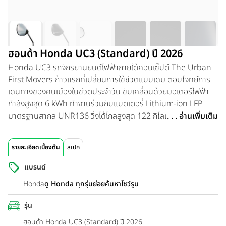
ฮอนด้า Honda UC3 (Standard) ปี 2026
Honda UC3 รถจักรยานยนต์ไฟฟ้าภายใต้คอนเซ็ปต์ The Urban
First Movers ก้าวแรกที่เปลี่ยนการใช้ชีวิตแบบเดิม ตอบโจทย์การ
เดินทางของคนเมืองในชีวิตประจำวัน ขับเคลื่อนด้วยมอเตอร์ไฟฟ้า
กำลังสูงสุด 6 kWh ทำงานร่วมกับแบตเตอรี่ Lithium-ion LFP
มาตรฐานสากล UNR136 วิ่งได้ไกลสูงสุด 122 กิโลเมตรต่อการ
. . . อ่านเพิ่มเติม
ชาร์จหนึ่งครั้ง ทำความเร็วสูงสุด 80 กม./ชั่วโมง พร้อม 3 โหมดการ
ขับขี่ ได้แก่ Econ, Standard, Sport และระบบ Reverse Assist
รายละเอียดเบื้องต้น
สเปค
Function สำหรับช่วยถอยหลัง โดดเด่นด้วยดีไซน์โมเดิร์น ไฟหน้า
LED แบบ Integrated Light Bar หน้าจอ TFT ขนาด 5 นิ้ว รองรับ
แบรนด์
Honda RoadSync ฟังก์ชันอำนวยความสะดวกครบครัน พร้อม
Honda
ดู Honda ทุกรุ่นย่อย
ค้นหาโชว์รูม
ด้วย Honda SMART KEY ช่องชาร์จ USB Type-C และพื้นที่เก็บ
ของหลากหลายตำแหน่ง พร้อมโครงสร้าง Stability Frame ที่ช่วย
รุ่น
เพิ่มความมั่นคงและความมั่นใจในการขับขี่ทุกเส้นทาง อีกทั้งไทย
ฮอนด้า Honda UC3 (Standard) ปี 2026
ฮอนด้าได้เปิดตัว Honda ev Charger แห่งแรกของประเทศไทยที่