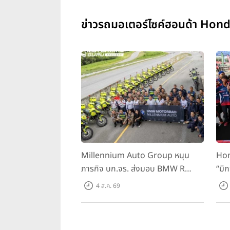
ข่าวรถมอเตอร์ไซค์ฮอนด้า Hond
Millennium Auto Group หนุน
Hon
ภารกิจ บก.จร. ส่งมอบ BMW R
“มิ
1300 GS และ F 900 GS Adventure
สนาม
4 ส.ค. 69
รวม 28 คัน พร้อม ยกระดับทักษะการ
BRI
ขับขี่ เสริมศักยภาพตำรวจจราจร