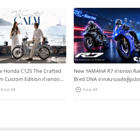
 Honda C125 The Crafted
New YAMAHA R7 ถ่ายทอด Ra
m Custom Edition ถ่ายทอด
Bred DNA จากสนามแข่งสู่ซูเปอร
มคลาสสิกด้วยคู่สีพิเศษ มากับ
สปอร์ตคลาสกลางที่เข้าถึงได้จริง
9 ก.ค. 69
9 ก.ค. 69
าแนะนำ 99,600 บาท ที่ CUB
ราคาเริ่มต้นที่ 345,000 บาท
se Flagship Store ทั่วประเทศ