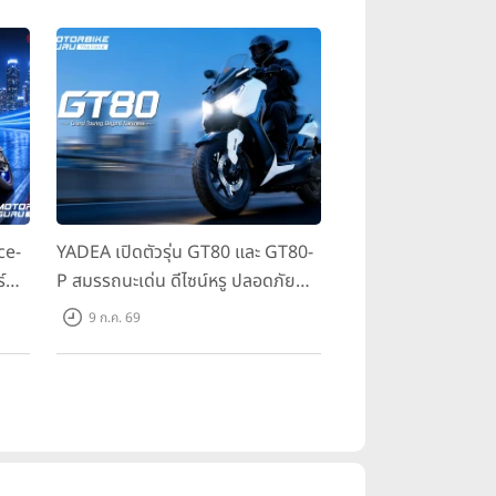
ce-
YADEA เปิดตัวรุ่น GT80 และ GT80-
์
P สมรรถนะเด่น ดีไซน์หรู ปลอดภัย
 ใน
ราคาเข้าถึงง่าย จดทะเบียนได้ มี 3 สี
9 ก.ค. 69
ให้เลือก ราคาเริ่มต้นที่ 57,900 บาท