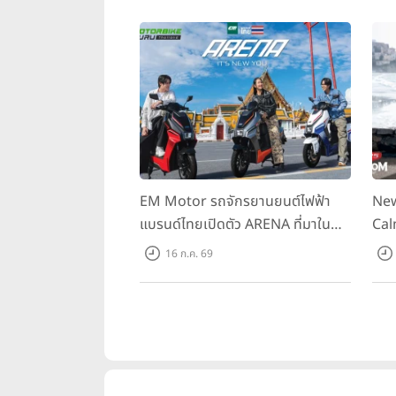
EM Motor รถจักรยานยนต์ไฟฟ้า
New
แบรนด์ไทยเปิดตัว ARENA ที่มาใน
Cal
ราคาพิเศษ 55,500 บาท สำหรับลูกค้า
ควา
16 ก.ค. 69
ที่ออกรถถึง 30 ก.ย. และลูกค้า 555
ราค
คันแรกรับฟรี Adapter Type2 ฟรี
Hou