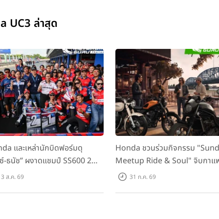
a UC3 ล่าสุด
da และเหล่านักบิดฟอร์มดุ
Honda ชวนร่วมกิจกรรม "Sun
กซ์-ธนัช” ผงาดแชมป์ SS600 2
Meetup Ride & Soul" จิบกาแ
ติด “ข้าวกล้อง” คว้าที่ 2 ศึก
พูดคุย แลกเปลี่ยนเรื่องราว และขับ
3 ส.ค. 69
31 ก.ค. 69
C Superbike สนาม 2
ไปด้วยกัน 16 ส.ค. นี้