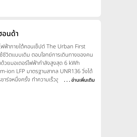
ฮอนด้า
ฟ้าภายใต้คอนเซ็ปต์ The Urban First
ใช้ชีวิตแบบเดิม ตอบโจทย์การเดินทางของคน
่อนด้วยมอเตอร์ไฟฟ้ากำลังสูงสุด 6 kWh
ium-ion LFP มาตรฐานสากล UNR136 วิ่งได้
าร์จหนึ่งครั้ง ทำความเร็วสูงสุด 80 กม./
. . . อ่านเพิ่มเติม
่ ได้แก่ Econ, Standard, Sport และระบบ
รับช่วยถอยหลัง โดดเด่นด้วยดีไซน์โมเดิร์น
ight Bar หน้าจอ TFT ขนาด 5 นิ้ว รองรับ
ำนวยความสะดวกครบครัน พร้อมด้วย
 USB Type-C และพื้นที่เก็บของหลากหลาย
ility Frame ที่ช่วยเพิ่มความมั่นคงและความ