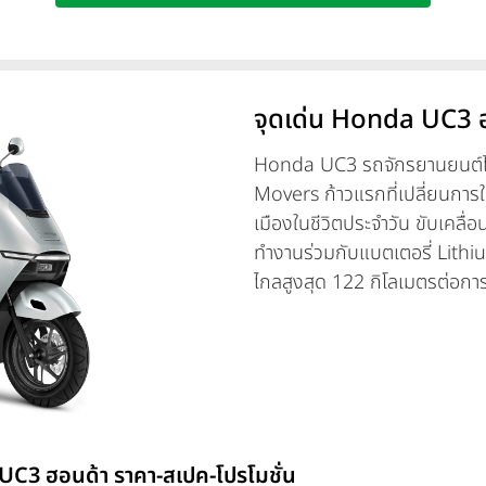
จุดเด่น Honda UC3 
Honda UC3 รถจักรยานยนต์ไฟ
Movers ก้าวแรกที่เปลี่ยนการ
เมืองในชีวิตประจำวัน ขับเคลื
ทำงานร่วมกับแบตเตอรี่ Lith
ไกลสูงสุด 122 กิโลเมตรต่อการช
ชั่วโมง พร้อม 3 โหมดการขับขี
Reverse Assist Function สำห
ไฟหน้า LED แบบ Integrated L
Honda RoadSync ฟังก์ชันอ
Honda SMART KEY ช่องชาร์จ
ตำแหน่ง พร้อมโครงสร้าง Stab
 UC3 ฮอนด้า ราคา-สเปค-โปรโมชั่น