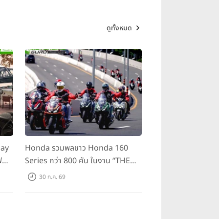
ดูทั้งหมด
day
Honda รวมพลชาว Honda 160
ฟ
Series กว่า 800 คัน ในงาน “THE
ขี่
ONE-SIXTI-ER ตัวจริง 160 RIDE
30 ก.ค. 69
FUN FEST 2026”