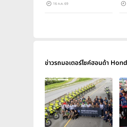
ราคาพิเศษ 55,500 บาท สำหรับลูกค้า
ควา
16 ก.ค. 69
ที่ออกรถถึง 30 ก.ย. และลูกค้า 555
ราค
คันแรกรับฟรี Adapter Type2 ฟรี
Hou
ข่าวรถมอเตอร์ไซค์ฮอนด้า Hond