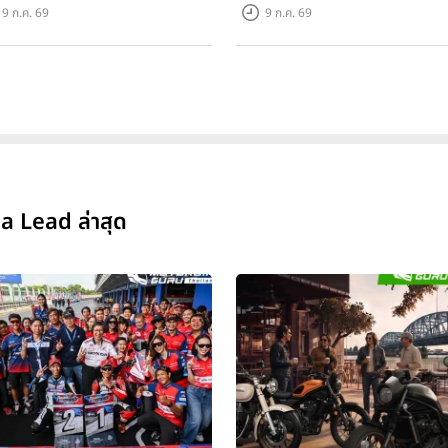
มคลาสสิกด้วยคู่สีพิเศษ มากับ
สปอร์ตคลาสกลางที่เข้าถึงได้จริง
9 ก.ค. 69
9 ก.ค. 69
าแนะนำ 99,600 บาท ที่ CUB
ราคาเริ่มต้นที่ 345,000 บาท
se Flagship Store ทั่วประเทศ
a Lead ล่าสุด