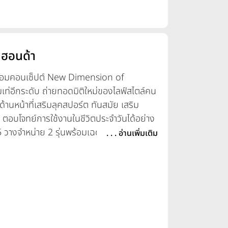
 ฮอนด้า
อมคอนเซ็ปต์ New Dimension of
มเท่อีกระดับ ถ่ายทอดมิติใหม่ของไลฟ์สไตล์คน
ด้านหน้าที่เสริมลุคสปอร์ต ทันสมัย เสริม
ตอบโจทย์การใช้งานในชีวิตประจำวันได้อย่าง
งจำหน่าย 2 รุ่นพร้อมเฉดสีใหม่ รุ่น CBS
. . . อ่านเพิ่มเติม
lack) และ สีเทา (Grey) ในราคาแนะนำ 67,000