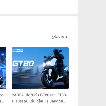
ดูทั้งหมด
ce-
YADEA เปิดตัวรุ่น GT80 และ GT80-
์
P สมรรถนะเด่น ดีไซน์หรู ปลอดภัย