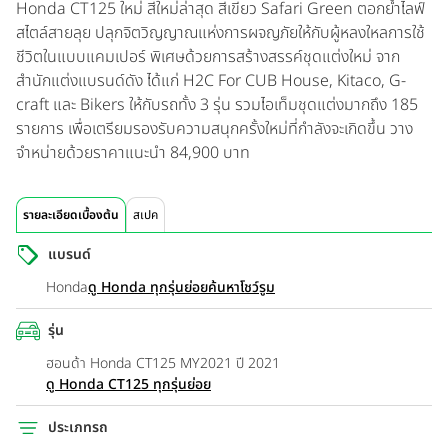
Honda CT125 ใหม่ สีใหม่ล่าสุด สีเขียว Safari Green ตอกย้ำไลฟ์
สไตล์สายลุย ปลุกจิตวิญญาณแห่งการผจญภัยให้กับผู้หลงใหลการใช้
ชีวิตในแบบแคมเปอร์ พิเศษด้วยการสร้างสรรค์ชุดแต่งใหม่ จาก
สำนักแต่งแบรนด์ดัง ได้แก่ H2C For CUB House, Kitaco, G-
craft และ Bikers ให้กับรถทั้ง 3 รุ่น รวมไอเท็มชุดแต่งมากถึง 185
รายการ เพื่อเตรียมรองรับความสนุกครั้งใหม่ที่กำลังจะเกิดขึ้น วาง
จำหน่ายด้วยราคาแนะนำ 84,900 บาท
รายละเอียดเบื้องต้น
สเปค
แบรนด์
Honda
ดู Honda ทุกรุ่นย่อย
ค้นหาโชว์รูม
รุ่น
ฮอนด้า Honda CT125 MY2021 ปี 2021
ดู Honda CT125 ทุกรุ่นย่อย
ประเภทรถ