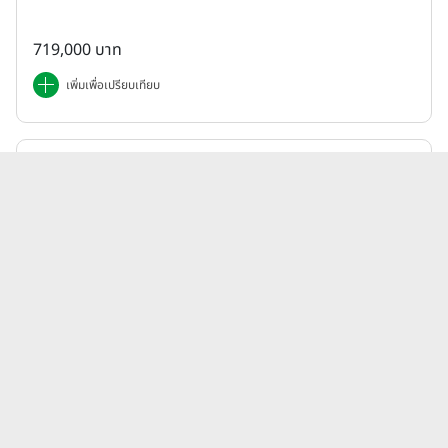
719,000 บาท
เพิ่มเพื่อเปรียบเทียบ
Honda | ADV
ฮอนด้า Honda ADV 350 (Standard) ปี 2025