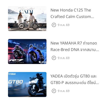
ออกรถถึง 30 ก.ย. และลูกค้า
555 คันแรกรับฟรี Adapter
New Honda C125 The
Type2 ฟรี
Crafted Calm Custom
Edition ถ่ายทอดความคลาสสิ
9 ก.ค. 69
กด้วยคู่สีพิเศษ มากับราคา
แนะนำ 99,600 บาท ที่ CUB
House Flagship Store ทั่ว
New YAMAHA R7 ถ่ายทอด
ประเทศ
Race-Bred DNA จากสนาม
แข่งสู่ซูเปอร์สปอร์ตคลาสกลาง
9 ก.ค. 69
ที่เข้าถึงได้จริง ในราคาเริ่มต้นที่
345,000 บาท
YADEA เปิดตัวรุ่น GT80 และ
GT80-P สมรรถนะเด่น ดีไซน์หรู
ปลอดภัย ราคาเข้าถึงง่าย จด
9 ก.ค. 69
ทะเบียนได้ มี 3 สีให้เลือก ราคา
เริ่มต้นที่ 57,900 บาท