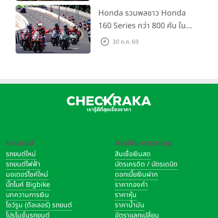
กัน 16 ส.ค. นี้
Honda รวมพลชาว Honda
160 Series กว่า 800 คัน ใน
งาน “THE ONE-SIXTI-ER ตัว
30 ก.ค. 69
จริง 160 RIDE FUN FEST
2026”
ยานยนต์
การเงิน-การลงทุน
รถยนต์ใหม่
สินเชื่อเงินสด
รถยนต์ไฟฟ้า
บัตรเครดิต / บัตรเดบิต
มอเตอร์ไซค์ใหม่
ดอกเบี้ยเงินฝาก
บิ๊กไบค์ Bigbike
ราคาทองคำ
บทความการเงิน
ราคาหุ้น
โชว์รูม (ดีลเลอร์) รถยนต์
ราคาน้ำมัน
โปรโมชั่นรถยนต์
อัตราแลกเปลี่ยน