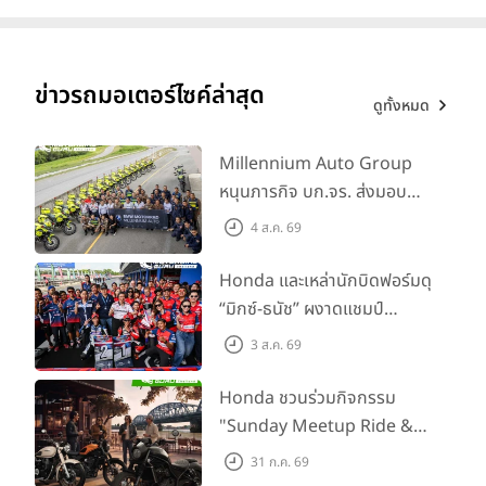
ข่าวรถมอเตอร์ไซค์ล่าสุด
ดูทั้งหมด
Millennium Auto Group
หนุนภารกิจ บก.จร. ส่งมอบ
BMW R 1300 GS และ F 900
4 ส.ค. 69
GS Adventure รวม 28 คัน
พร้อม ยกระดับทักษะการขับขี่
Honda และเหล่านักบิดฟอร์มดุ
เสริมศักยภาพตำรวจจราจร
“มิกซ์-ธนัช” ผงาดแชมป์
SS600 2 สนามติด “ข้าวกล้อง”
3 ส.ค. 69
คว้าที่ 2 ศึก BRIC Superbike
สนาม 2
Honda ชวนร่วมกิจกรรม
"Sunday Meetup Ride &
Soul" จิบกาแฟ พูดคุย แลก
31 ก.ค. 69
เปลี่ยนเรื่องราว และขับขี่ไปด้วย