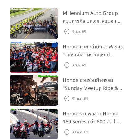
Millennium Auto Group
หนุนภารกิจ บก.จร. ส่งมอบ
BMW R 1300 GS และ F 900
4 ส.ค. 69
GS Adventure รวม 28 คัน
พร้อม ยกระดับทักษะการขับขี่
Honda และเหล่านักบิดฟอร์มดุ
เสริมศักยภาพตำรวจจราจร
“มิกซ์-ธนัช” ผงาดแชมป์
SS600 2 สนามติด “ข้าวกล้อง”
3 ส.ค. 69
คว้าที่ 2 ศึก BRIC Superbike
สนาม 2
Honda ชวนร่วมกิจกรรม
"Sunday Meetup Ride &
Soul" จิบกาแฟ พูดคุย แลก
31 ก.ค. 69
เปลี่ยนเรื่องราว และขับขี่ไปด้วย
กัน 16 ส.ค. นี้
Honda รวมพลชาว Honda
160 Series กว่า 800 คัน ใน
งาน “THE ONE-SIXTI-ER ตัว
30 ก.ค. 69
จริง 160 RIDE FUN FEST