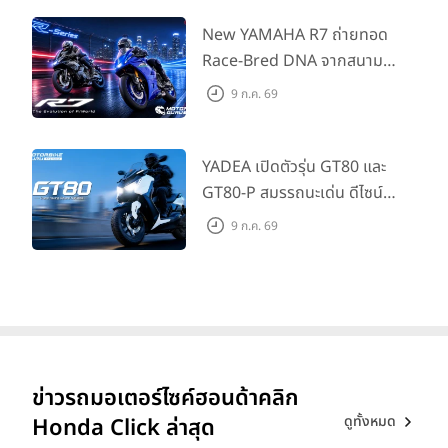
แนะนำ 99,600 บาท ที่ CUB
House Flagship Store ทั่ว
New YAMAHA R7 ถ่ายทอด
ประเทศ
Race-Bred DNA จากสนาม
แข่งสู่ซูเปอร์สปอร์ตคลาสกลาง
9 ก.ค. 69
ที่เข้าถึงได้จริง ในราคาเริ่มต้นที่
345,000 บาท
YADEA เปิดตัวรุ่น GT80 และ
GT80-P สมรรถนะเด่น ดีไซน์หรู
ปลอดภัย ราคาเข้าถึงง่าย จด
9 ก.ค. 69
ทะเบียนได้ มี 3 สีให้เลือก ราคา
เริ่มต้นที่ 57,900 บาท
ข่าวรถมอเตอร์ไซค์ฮอนด้าคลิก
ดูทั้งหมด
Honda Click ล่าสุด