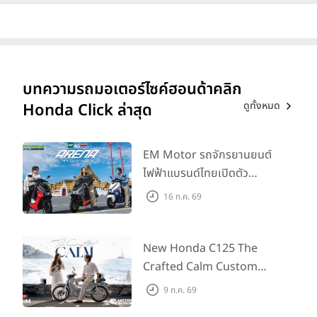
บทความรถมอเตอร์ไซค์ฮอนด้าคลิก
ดูทั้งหมด
Honda Click ล่าสุด
EM Motor รถจักรยานยนต์
ไฟฟ้าแบรนด์ไทยเปิดตัว
ARENA ที่มาในราคาพิเศษ
16 ก.ค. 69
55,500 บาท สำหรับลูกค้าที่
ออกรถถึง 30 ก.ย. และลูกค้า
555 คันแรกรับฟรี Adapter
New Honda C125 The
Type2 ฟรี
Crafted Calm Custom
Edition ถ่ายทอดความคลาสสิ
9 ก.ค. 69
กด้วยคู่สีพิเศษ มากับราคา