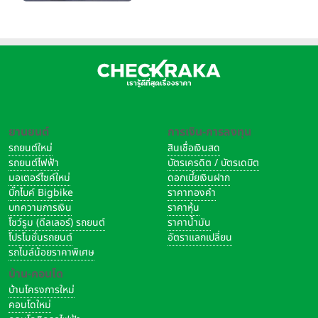
2026”
ยานยนต์
การเงิน-การลงทุน
รถยนต์ใหม่
สินเชื่อเงินสด
รถยนต์ไฟฟ้า
บัตรเครดิต / บัตรเดบิต
มอเตอร์ไซค์ใหม่
ดอกเบี้ยเงินฝาก
บิ๊กไบค์ Bigbike
ราคาทองคำ
บทความการเงิน
ราคาหุ้น
โชว์รูม (ดีลเลอร์) รถยนต์
ราคาน้ำมัน
โปรโมชั่นรถยนต์
อัตราแลกเปลี่ยน
รถไมล์น้อยราคาพิเศษ
บ้าน-คอนโด
บ้านโครงการใหม่
คอนโดใหม่