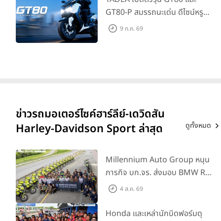
GT80-P สมรรถนะเด่น ดีไซน์หรู
ปลอดภัย ราคาเข้าถึงง่าย จด
9 ก.ค. 69
ทะเบียนได้ มี 3 สีให้เลือก ราคาเริ่ม
ต้นที่ 57,900 บาท
ข่าวรถมอเตอร์ไซค์ฮาร์ลีย์-เดวิดสัน
ดูทั้งหมด
Harley-Davidson Sport ล่าสุด
Millennium Auto Group หนุน
ภารกิจ บก.จร. ส่งมอบ BMW R
1300 GS และ F 900 GS
4 ส.ค. 69
Adventure รวม 28 คัน พร้อม
ยกระดับทักษะการขับขี่ เสริม
Honda และเหล่านักบิดฟอร์มดุ