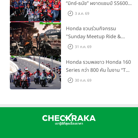
ศักยภาพตำรวจจราจร
“มิกซ์-ธนัช” ผงาดแชมป์ SS600 2
สนามติด “ข้าวกล้อง” คว้าที่ 2 ศึก
3 ส.ค. 69
BRIC Superbike สนาม 2
Honda ชวนร่วมกิจกรรม
"Sunday Meetup Ride &
Soul" จิบกาแฟ พูดคุย แลก
31 ก.ค. 69
เปลี่ยนเรื่องราว และขับขี่ไปด้วยกัน
16 ส.ค. นี้
Honda รวมพลชาว Honda 160
Series กว่า 800 คัน ในงาน “THE
ONE-SIXTI-ER ตัวจริง 160
30 ก.ค. 69
RIDE FUN FEST 2026”