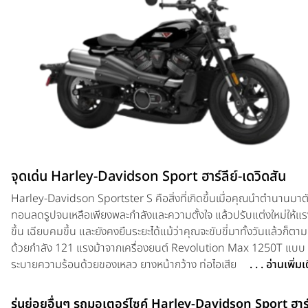
จุดเด่น Harley-Davidson Sport ฮาร์ลีย์-เดวิดสัน
Harley-Davidson Sportster S คือสิ่งที่เกิดขึ้นเมื่อคุณนำตำนานมาต
ทอนลดรูปจนเหลือเพียงพละกำลังและความตั้งใจ แล้วปรับแต่งใหม่ให้แ
ขึ้น เฉียบคมขึ้น และยังคงยืนระยะได้แม้ว่าคุณจะขับขี่มาทั้งวันแล้วก็ตาม
ด้วยกำลัง 121 แรงม้าจากเครื่องยนต์ Revolution Max 1250T แบบ
ระบายความร้อนด้วยของเหลว ยางหน้ากว้าง ท่อไอเสียสไตล์สแครมเบลอ
. . . อ่านเพิ่ม
แบบ 2-1-2 และระบบกันสะเทือนที่แต่งมาเพื่อเน้นประสิทธิภาพและควา
สบายของผู้ขับขี่ Sportster S ปี 2026 ได้รังสรรค์สไตล์คลาสสิกขึ้นใหม่
รุ่นย่อยอื่นๆ รถมอเตอร์ไซค์ Harley-Davidson Sport ฮาร