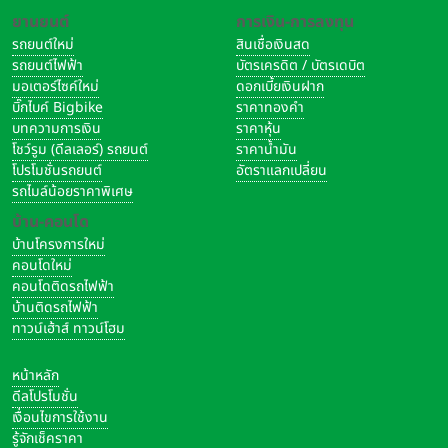
ยานยนต์
การเงิน-การลงทุน
รถยนต์ใหม่
สินเชื่อเงินสด
รถยนต์ไฟฟ้า
บัตรเครดิต / บัตรเดบิต
มอเตอร์ไซค์ใหม่
ดอกเบี้ยเงินฝาก
บิ๊กไบค์ Bigbike
ราคาทองคำ
บทความการเงิน
ราคาหุ้น
โชว์รูม (ดีลเลอร์) รถยนต์
ราคาน้ำมัน
โปรโมชั่นรถยนต์
อัตราแลกเปลี่ยน
รถไมล์น้อยราคาพิเศษ
บ้าน-คอนโด
บ้านโครงการใหม่
คอนโดใหม่
คอนโดติดรถไฟฟ้า
บ้านติดรถไฟฟ้า
ทาวน์เฮ้าส์ ทาวน์โฮม
หน้าหลัก
ดีลโปรโมชั่น
เงื่อนไขการใช้งาน
รู้จักเช็คราคา