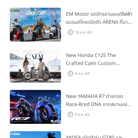
EM Motor รถจักรยานยนต์ไฟฟ้า
แบรนด์ไทยเปิดตัว ARENA ที่มาใน
ราคาพิเศษ 55,500 บาท สำหรับ
16 ก.ค. 69
ลูกค้าที่ออกรถถึง 30 ก.ย. และ
ลูกค้า 555 คันแรกรับฟรี
Adapter Type2 ฟรี
New Honda C125 The
Crafted Calm Custom
Edition ถ่ายทอดความคลาสสิ
9 ก.ค. 69
กด้วยคู่สีพิเศษ มากับราคาแนะนำ
99,600 บาท ที่ CUB House
Flagship Store ทั่วประเทศ
New YAMAHA R7 ถ่ายทอด
Race-Bred DNA จากสนามแข่งสู่
ซูเปอร์สปอร์ตคลาสกลางที่เข้าถึง
9 ก.ค. 69
ได้จริง ในราคาเริ่มต้นที่ 345,000
บาท
YADEA เปิดตัวรุ่น GT80 และ