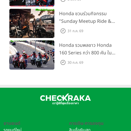
คว้าที่ 2 ศึก BRIC Superbike
สนาม 2
Honda ชวนร่วมกิจกรรม
"Sunday Meetup Ride &
Soul" จิบกาแฟ พูดคุย แลก
31 ก.ค. 69
เปลี่ยนเรื่องราว และขับขี่ไปด้วย
กัน 16 ส.ค. นี้
Honda รวมพลชาว Honda
160 Series กว่า 800 คัน ใน
งาน “THE ONE-SIXTI-ER ตัว
30 ก.ค. 69
จริง 160 RIDE FUN FEST
2026”
ยานยนต์
การเงิน-การลงทุน
รถยนต์ใหม่
สินเชื่อเงินสด