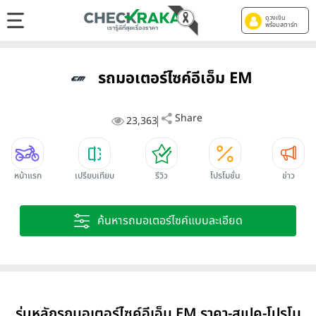
ดูวงเงิน
พร้อมสตาร์ท
รถมอเตอร์ไซค์อีเอ็ม EM
Share
23,363
หน้าแรก
เปรียบเทียบ
รีวิว
โปรโมชั่น
ข่าว
ค้นหารถมอเตอร์ไซค์แบบละเอียด
รุ่นหลักรถมอเตอร์ไซค์อีเอ็ม EM ราคา-สเปค-โปรโม