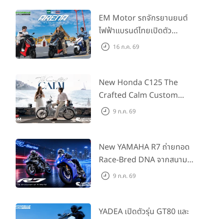
EM Motor รถจักรยานยนต์
ไฟฟ้าแบรนด์ไทยเปิดตัว
ARENA ที่มาในราคาพิเศษ
16 ก.ค. 69
55,500 บาท สำหรับลูกค้าที่
ออกรถถึง 30 ก.ย. และลูกค้า
555 คันแรกรับฟรี Adapter
New Honda C125 The
Type2 ฟรี
Crafted Calm Custom
Edition ถ่ายทอดความคลาสสิ
9 ก.ค. 69
กด้วยคู่สีพิเศษ มากับราคา
แนะนำ 99,600 บาท ที่ CUB
House Flagship Store ทั่ว
New YAMAHA R7 ถ่ายทอด
ประเทศ
Race-Bred DNA จากสนาม
แข่งสู่ซูเปอร์สปอร์ตคลาสกลาง
9 ก.ค. 69
ที่เข้าถึงได้จริง ในราคาเริ่มต้นที่
345,000 บาท
YADEA เปิดตัวรุ่น GT80 และ