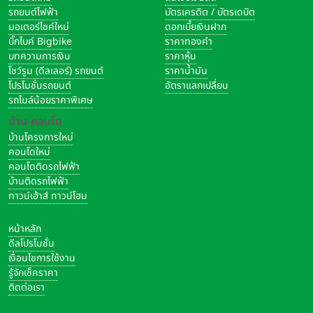
รถยนต์ไฟฟ้า
บัตรเครดิต / บัตรเดบิต
มอเตอร์ไซค์ใหม่
ดอกเบี้ยเงินฝาก
บิ๊กไบค์ Bigbike
ราคาทองคำ
บทความการเงิน
ราคาหุ้น
โชว์รูม (ดีลเลอร์) รถยนต์
ราคาน้ำมัน
โปรโมชั่นรถยนต์
อัตราแลกเปลี่ยน
รถไมล์น้อยราคาพิเศษ
บ้าน-คอนโด
บ้านโครงการใหม่
คอนโดใหม่
คอนโดติดรถไฟฟ้า
บ้านติดรถไฟฟ้า
ทาวน์เฮ้าส์ ทาวน์โฮม
หน้าหลัก
ดีลโปรโมชั่น
เงื่อนไขการใช้งาน
รู้จักเช็คราคา
ติดต่อเรา