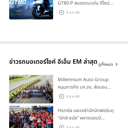
GT80-P สมรรถนะเด่น ดีไซน์หรู
ปลอดภัย ราคาเข้าถึงง่าย จด
9 ก.ค. 69
ทะเบียนได้ มี 3 สีให้เลือก ราคา
เริ่มต้นที่ 57,900 บาท
ข่าวรถมอเตอร์ไซค์ อีเอ็ม EM ล่าสุด
ดูทั้งหมด
Millennium Auto Group
หนุนภารกิจ บก.จร. ส่งมอบ
BMW R 1300 GS และ F 900
4 ส.ค. 69
GS Adventure รวม 28 คัน
พร้อม ยกระดับทักษะการขับขี่
Honda และเหล่านักบิดฟอร์มดุ
เสริมศักยภาพตำรวจจราจร
“มิกซ์-ธนัช” ผงาดแชมป์
SS600 2 สนามติด “ข้าวกล้อง”
3 ส.ค. 69