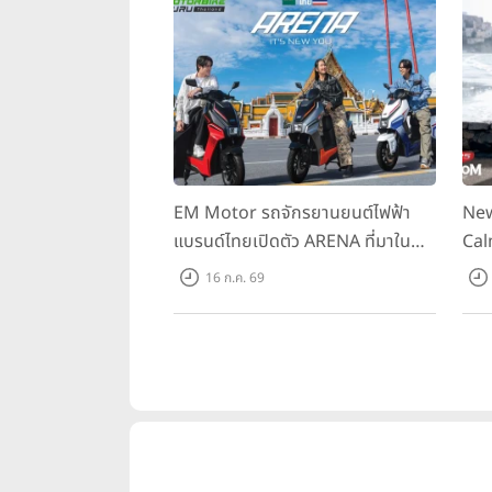
EM Motor รถจักรยานยนต์ไฟฟ้า
New
แบรนด์ไทยเปิดตัว ARENA ที่มาใน
Cal
ราคาพิเศษ 55,500 บาท สำหรับลูกค้า
ควา
16 ก.ค. 69
ที่ออกรถถึง 30 ก.ย. และลูกค้า 555
ราค
คันแรกรับฟรี Adapter Type2 ฟรี
Hou