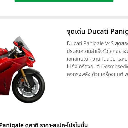
จุดเด่น Ducati Panig
Ducati Panigale V4S สุดยอดข
ประสบความสำเร็จทั่วโลกอย่าง
เอกลักษณ์ ความทันสมัย และประส
ไปถึงเครื่องยนต์ Desmosedic
คงทรงพลัง ด้วยเครื่องยนต์ พล
โหมดการขับขี่ทั้งหมด 5 โหมด
และมีระบบควบคุมการขับขี่มีให
Vehicle Observer (DVO) จาก
Panigale V4S กับ ช็อคอับหน้
อับหลัง ohlins TTX36 (SV) S
อิเล็กทรอนิกส์รุ่นใหม่
 Panigale ดูคาติ ราคา-สเปค-โปรโมชั่น