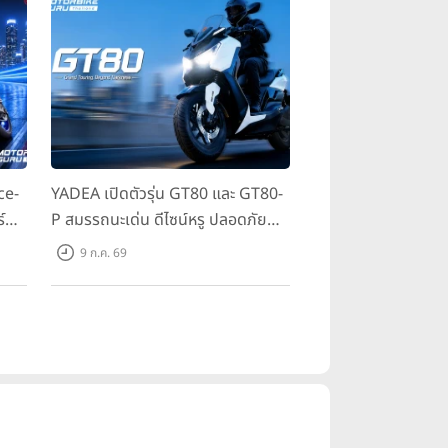
ce-
YADEA เปิดตัวรุ่น GT80 และ GT80-
์
P สมรรถนะเด่น ดีไซน์หรู ปลอดภัย
 ใน
ราคาเข้าถึงง่าย จดทะเบียนได้ มี 3 สี
9 ก.ค. 69
ให้เลือก ราคาเริ่มต้นที่ 57,900 บาท