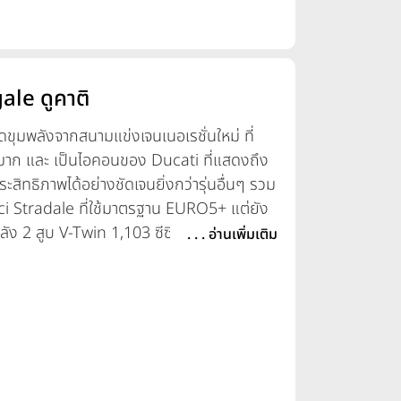
ale ดูคาติ
ุมพลังจากสนามแข่งเจนเนอเรชั่นใหม่ ที่
มาก และ เป็นไอคอนของ Ducati ที่แสดงถึง
ิทธิภาพได้อย่างชัดเจนยิ่งกว่ารุ่นอื่นๆ รวม
i Stradale ที่ใช้มาตรฐาน EURO5+ แต่ยัง
ัง 2 สูบ V-Twin 1,103 ซีซี มาพร้อมกับ
. . . อ่านเพิ่มเติม
 ได้แก่ Race A, Race B, Sport, Road, Wet
้ทั้งหมด 6 โหมด โดยใช้อัลกอริทึม Ducati
 Ducati Corse ระบบกันสะเทือนใหม่เฉพาะ
า ohlins NPX 25/30 (SV) S-EC และ ช็อค
-EC 3.0 ระบบช็อคอับ ohlins ที่ควบคุมด้วย