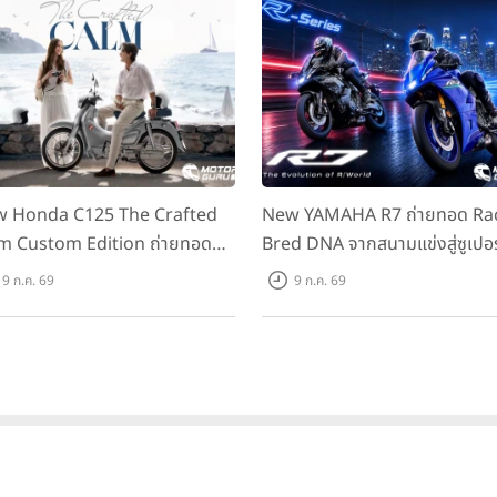
 Honda C125 The Crafted
New YAMAHA R7 ถ่ายทอด Ra
m Custom Edition ถ่ายทอด
Bred DNA จากสนามแข่งสู่ซูเปอร
มคลาสสิกด้วยคู่สีพิเศษ มากับ
สปอร์ตคลาสกลางที่เข้าถึงได้จริง
9 ก.ค. 69
9 ก.ค. 69
าแนะนำ 99,600 บาท ที่ CUB
ราคาเริ่มต้นที่ 345,000 บาท
se Flagship Store ทั่วประเทศ