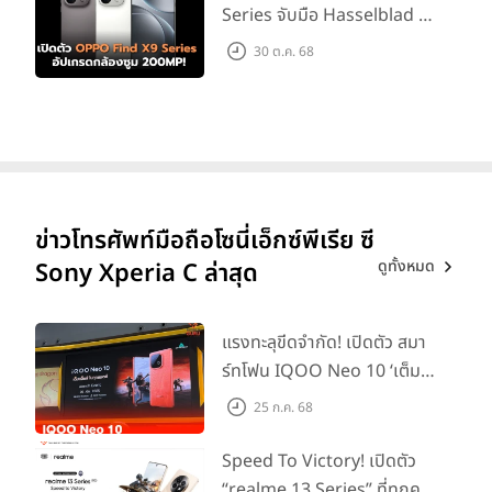
Series จับมือ Hasselblad อัป
เกรดกล้องซูม 200MP!
30 ต.ค. 68
ข่าวโทรศัพท์มือถือโซนี่เอ็กซ์พีเรีย ซี
ดูทั้งหมด
Sony Xperia C ล่าสุด
แรงทะลุขีดจำกัด! เปิดตัว สมา
ร์ทโฟน IQOO Neo 10 ‘เต็ม
แม็กซ์ในทุกแมตช์’ ในราคาเริ่ม
25 ก.ค. 68
ต้นเพียง 15,900 บาท
Speed To Victory! เปิดตัว
“realme 13 Series” ที่ทุกคน