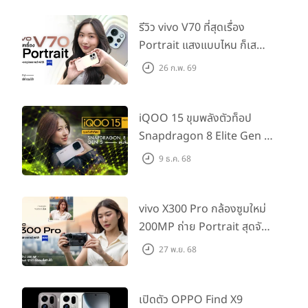
รีวิว vivo V70 ที่สุดเรื่อง
Portrait แสงแบบไหน ก็เส
กช็อตให้สวยได้!
26 ก.พ. 69
iQOO 15 ขุมพลังตัวท็อป
Snapdragon 8 Elite Gen 5
เล่นลื่นทุกเกม!
9 ธ.ค. 68
vivo X300 Pro กล้องซูมใหม่
200MP ถ่าย Portrait สุดจัด
ต่อเลนส์เสริมได้!
27 พ.ย. 68
เปิดตัว OPPO Find X9