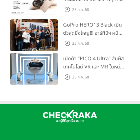
รอคอย อัพเกรดชิปเซ็ตตัวแรง
25 ก.ค. 68
ขึ้นแท่น Gaming
Dominator แห่งปี! ในราคา
GoPro HERO13 Black เปิด
เริ่มต้นเพียง 8,999 บาท
ตัวสุดยิ่งใหญ่!!! อาร์ทีบีฯ ผนึก
กำลัง Big Camera และ
25 ก.ค. 68
GoPro จัดกิจกรรมสุด
สร้างสรรค์ ‘GoPro...Go Pro
เปิดตัว “PICO 4 Ultra” สัมผัส
Creators’
เทคโนโลยี VR และ MR ในหนึ่ง
เดียว ยกระดับการทำงานและ
25 ก.ค. 68
ความบันเทิง ตอบโจทย์โลก
เสมือนจริงที่คมชัดยิ่งกว่าเคย