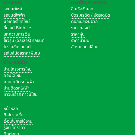
ยานยนต์
การเงิน-การลงทุน
รถยนต์ใหม่
สินเชื่อเงินสด
รถยนต์ไฟฟ้า
บัตรเครดิต / บัตรเดบิต
มอเตอร์ไซค์ใหม่
ดอกเบี้ยเงินฝาก
บิ๊กไบค์ Bigbike
ราคาทองคำ
บทความการเงิน
ราคาหุ้น
โชว์รูม (ดีลเลอร์) รถยนต์
ราคาน้ำมัน
โปรโมชั่นรถยนต์
อัตราแลกเปลี่ยน
รถไมล์น้อยราคาพิเศษ
บ้าน-คอนโด
บ้านโครงการใหม่
คอนโดใหม่
คอนโดติดรถไฟฟ้า
บ้านติดรถไฟฟ้า
ทาวน์เฮ้าส์ ทาวน์โฮม
หน้าหลัก
ดีลโปรโมชั่น
เงื่อนไขการใช้งาน
รู้จักเช็คราคา
ติดต่อเรา