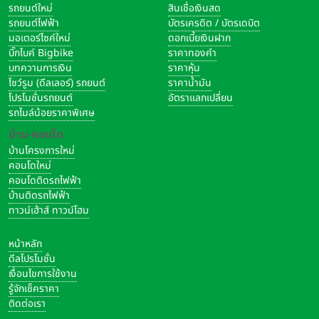
รถยนต์ใหม่
สินเชื่อเงินสด
รถยนต์ไฟฟ้า
บัตรเครดิต / บัตรเดบิต
มอเตอร์ไซค์ใหม่
ดอกเบี้ยเงินฝาก
บิ๊กไบค์ Bigbike
ราคาทองคำ
บทความการเงิน
ราคาหุ้น
โชว์รูม (ดีลเลอร์) รถยนต์
ราคาน้ำมัน
โปรโมชั่นรถยนต์
อัตราแลกเปลี่ยน
รถไมล์น้อยราคาพิเศษ
บ้าน-คอนโด
บ้านโครงการใหม่
คอนโดใหม่
คอนโดติดรถไฟฟ้า
บ้านติดรถไฟฟ้า
ทาวน์เฮ้าส์ ทาวน์โฮม
หน้าหลัก
ดีลโปรโมชั่น
เงื่อนไขการใช้งาน
รู้จักเช็คราคา
ติดต่อเรา