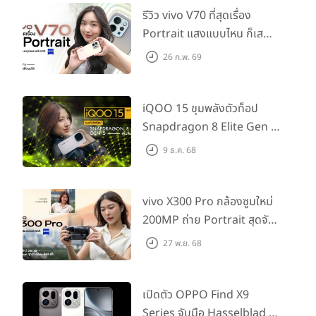
รีวิว vivo V70 ที่สุดเรื่อง
Portrait แสงแบบไหน ก็เส
กช็อตให้สวยได้!
26 ก.พ. 69
iQOO 15 ขุมพลังตัวท็อป
Snapdragon 8 Elite Gen 5
เล่นลื่นทุกเกม!
9 ธ.ค. 68
vivo X300 Pro กล้องซูมใหม่
200MP ถ่าย Portrait สุดจัด
ต่อเลนส์เสริมได้!
27 พ.ย. 68
เปิดตัว OPPO Find X9
Series จับมือ Hasselblad อัป