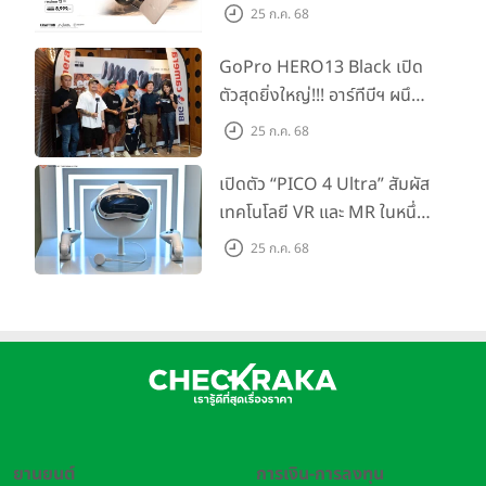
รอคอย อัพเกรดชิปเซ็ตตัวแรง
25 ก.ค. 68
ขึ้นแท่น Gaming
Dominator แห่งปี! ในราคา
GoPro HERO13 Black เปิด
เริ่มต้นเพียง 8,999 บาท
ตัวสุดยิ่งใหญ่!!! อาร์ทีบีฯ ผนึก
กำลัง Big Camera และ
25 ก.ค. 68
GoPro จัดกิจกรรมสุด
สร้างสรรค์ ‘GoPro...Go Pro
เปิดตัว “PICO 4 Ultra” สัมผัส
Creators’
เทคโนโลยี VR และ MR ในหนึ่ง
เดียว ยกระดับการทำงานและ
25 ก.ค. 68
ความบันเทิง ตอบโจทย์โลก
เสมือนจริงที่คมชัดยิ่งกว่าเคย
ยานยนต์
การเงิน-การลงทุน