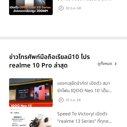
เกรดกล้องซูม 200MP!
30 ต.ค. 68
ข่าวโทรศัพท์มือถือเรียลมี10 โปร
ดูทั้งหมด
realme 10 Pro ล่าสุด
แรงทะลุขีดจำกัด! เปิดตัว สมา
ร์ทโฟน IQOO Neo 10 ‘เต็ม
แม็กซ์ในทุกแมตช์’ ในราคาเริ่ม
25 ก.ค. 68
ต้นเพียง 15,900 บาท
Speed To Victory! เปิดตัว
“realme 13 Series” ที่ทุกคน