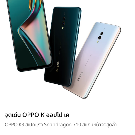
จุดเด่น OPPO K ออปโป เค
OPPO K3 สเปคแรง Snapdragon 710 สแกนหน้าจอสุดล้ำ