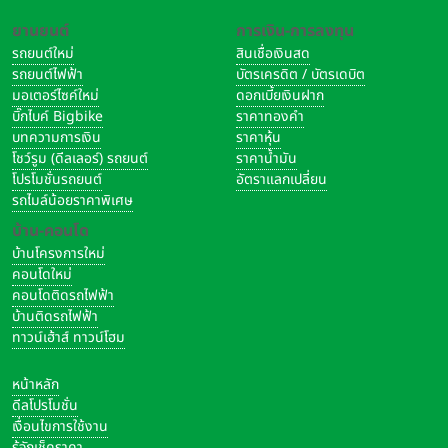
ยานยนต์
การเงิน-การลงทุน
รถยนต์ใหม่
สินเชื่อเงินสด
รถยนต์ไฟฟ้า
บัตรเครดิต / บัตรเดบิต
มอเตอร์ไซค์ใหม่
ดอกเบี้ยเงินฝาก
บิ๊กไบค์ Bigbike
ราคาทองคำ
บทความการเงิน
ราคาหุ้น
โชว์รูม (ดีลเลอร์) รถยนต์
ราคาน้ำมัน
โปรโมชั่นรถยนต์
อัตราแลกเปลี่ยน
รถไมล์น้อยราคาพิเศษ
บ้าน-คอนโด
บ้านโครงการใหม่
คอนโดใหม่
คอนโดติดรถไฟฟ้า
บ้านติดรถไฟฟ้า
ทาวน์เฮ้าส์ ทาวน์โฮม
หน้าหลัก
ดีลโปรโมชั่น
เงื่อนไขการใช้งาน
รู้จักเช็คราคา