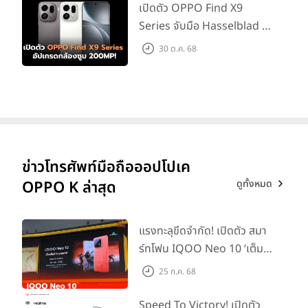
เปิดตัว OPPO Find X9
Series จับมือ Hasselblad อัป
เกรดกล้องซูม 200MP!
30 ต.ค. 68
ข่าวโทรศัพท์มือถือออปโปเค
ดูทั้งหมด
OPPO K ล่าสุด
แรงทะลุขีดจำกัด! เปิดตัว สมา
ร์ทโฟน IQOO Neo 10 ‘เต็ม
แม็กซ์ในทุกแมตช์’ ในราคาเริ่ม
25 ก.ค. 68
ต้นเพียง 15,900 บาท
Speed To Victory! เปิดตัว