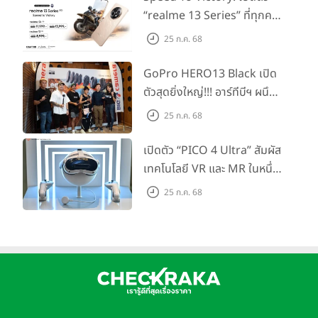
“realme 13 Series” ที่ทุกคน
รอคอย อัพเกรดชิปเซ็ตตัวแรง
25 ก.ค. 68
ขึ้นแท่น Gaming
Dominator แห่งปี! ในราคา
GoPro HERO13 Black เปิด
เริ่มต้นเพียง 8,999 บาท
ตัวสุดยิ่งใหญ่!!! อาร์ทีบีฯ ผนึก
กำลัง Big Camera และ
25 ก.ค. 68
GoPro จัดกิจกรรมสุด
สร้างสรรค์ ‘GoPro...Go Pro
เปิดตัว “PICO 4 Ultra” สัมผัส
Creators’
เทคโนโลยี VR และ MR ในหนึ่ง
เดียว ยกระดับการทำงานและ
25 ก.ค. 68
ความบันเทิง ตอบโจทย์โลก
เสมือนจริงที่คมชัดยิ่งกว่าเคย