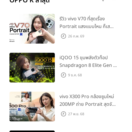
OPPO K ล่าสุด
รีวิว vivo V70 ที่สุดเรื่อง
Portrait แสงแบบไหน ก็เส
กช็อตให้สวยได้!
26 ก.พ. 69
iQOO 15 ขุมพลังตัวท็อป
Snapdragon 8 Elite Gen 5
เล่นลื่นทุกเกม!
9 ธ.ค. 68
vivo X300 Pro กล้องซูมใหม่
200MP ถ่าย Portrait สุดจัด
ต่อเลนส์เสริมได้!
27 พ.ย. 68