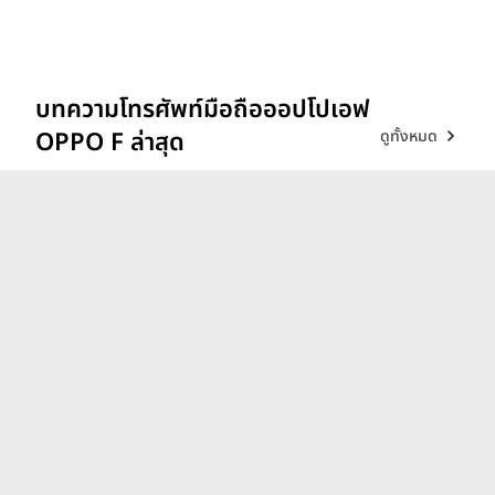
บทความโทรศัพท์มือถือออปโปเอฟ
ดูทั้งหมด
OPPO F ล่าสุด
รีวิว vivo V70 ที่สุดเรื่อง
Portrait แสงแบบไหน ก็เส
กช็อตให้สวยได้!
26 ก.พ. 69
iQOO 15 ขุมพลังตัวท็อป
Snapdragon 8 Elite Gen 5
เล่นลื่นทุกเกม!
9 ธ.ค. 68