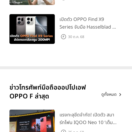
เปิดตัว OPPO Find X9
Series จับมือ Hasselblad อัป
เกรดกล้องซูม 200MP!
30 ต.ค. 68
ข่าวโทรศัพท์มือถือออปโปเอฟ
ดูทั้งหมด
OPPO F ล่าสุด
แรงทะลุขีดจำกัด! เปิดตัว สมา
ร์ทโฟน IQOO Neo 10 ‘เต็ม
แม็กซ์ในทุกแมตช์’ ในราคาเริ่ม