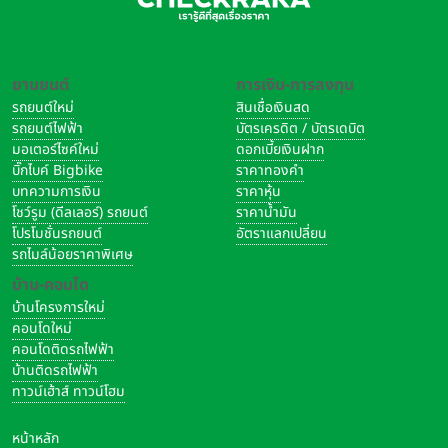
ยานยนต์
การเงิน-การลงทุน
รถยนต์ใหม่
สินเชื่อเงินสด
รถยนต์ไฟฟ้า
บัตรเครดิต / บัตรเดบิต
มอเตอร์ไซค์ใหม่
ดอกเบี้ยเงินฝาก
บิ๊กไบค์ Bigbike
ราคาทองคำ
บทความการเงิน
ราคาหุ้น
โชว์รูม (ดีลเลอร์) รถยนต์
ราคาน้ำมัน
โปรโมชั่นรถยนต์
อัตราแลกเปลี่ยน
รถไมล์น้อยราคาพิเศษ
บ้าน-คอนโด
บ้านโครงการใหม่
คอนโดใหม่
คอนโดติดรถไฟฟ้า
บ้านติดรถไฟฟ้า
ทาวน์เฮ้าส์ ทาวน์โฮม
หน้าหลัก