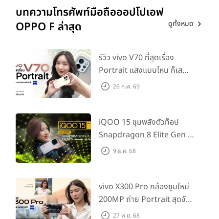
บทความโทรศัพท์มือถือออปโปเอฟ
ดูทั้งหมด
OPPO F ล่าสุด
รีวิว vivo V70 ที่สุดเรื่อง
Portrait แสงแบบไหน ก็เส
กช็อตให้สวยได้!
26 ก.พ. 69
iQOO 15 ขุมพลังตัวท็อป
Snapdragon 8 Elite Gen 5
เล่นลื่นทุกเกม!
9 ธ.ค. 68
vivo X300 Pro กล้องซูมใหม่
200MP ถ่าย Portrait สุดจัด
ต่อเลนส์เสริมได้!
27 พ.ย. 68