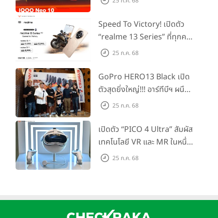
25 ก.ค. 68
ต้นเพียง 15,900 บาท
Speed To Victory! เปิดตัว
“realme 13 Series” ที่ทุกคน
รอคอย อัพเกรดชิปเซ็ตตัวแรง
25 ก.ค. 68
ขึ้นแท่น Gaming
Dominator แห่งปี! ในราคา
GoPro HERO13 Black เปิด
เริ่มต้นเพียง 8,999 บาท
ตัวสุดยิ่งใหญ่!!! อาร์ทีบีฯ ผนึก
กำลัง Big Camera และ
25 ก.ค. 68
GoPro จัดกิจกรรมสุด
สร้างสรรค์ ‘GoPro...Go Pro
เปิดตัว “PICO 4 Ultra” สัมผัส
Creators’
เทคโนโลยี VR และ MR ในหนึ่ง
เดียว ยกระดับการทำงานและ
25 ก.ค. 68
ความบันเทิง ตอบโจทย์โลก
เสมือนจริงที่คมชัดยิ่งกว่าเคย