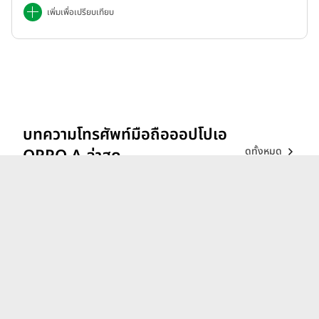
เพิ่มเพื่อเปรียบเทียบ
บทความโทรศัพท์มือถือออปโปเอ
ดูทั้งหมด
OPPO A ล่าสุด
รีวิว vivo V70 ที่สุดเรื่อง
Portrait แสงแบบไหน ก็เส
กช็อตให้สวยได้!
26 ก.พ. 69
iQOO 15 ขุมพลังตัวท็อป
Snapdragon 8 Elite Gen 5