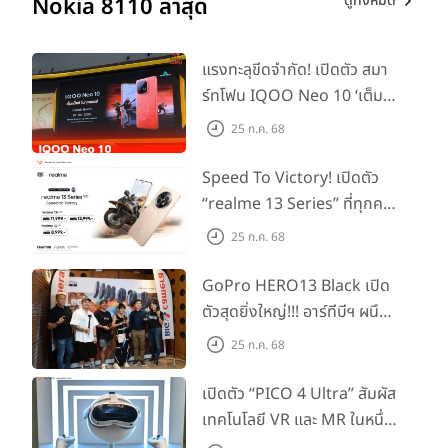
ดูทั้งหมด
Nokia 8110 ล่าสุด
แรงทะลุขีดจำกัด! เปิดตัว สมา
ร์ทโฟน IQOO Neo 10 ‘เต็ม
แม็กซ์ในทุกแมตช์’ ในราคาเริ่ม
25 ก.ค. 68
ต้นเพียง 15,900 บาท
Speed To Victory! เปิดตัว
“realme 13 Series” ที่ทุกคน
รอคอย อัพเกรดชิปเซ็ตตัวแรง
25 ก.ค. 68
ขึ้นแท่น Gaming
Dominator แห่งปี! ในราคา
GoPro HERO13 Black เปิด
เริ่มต้นเพียง 8,999 บาท
ตัวสุดยิ่งใหญ่!!! อาร์ทีบีฯ ผนึก
กำลัง Big Camera และ
25 ก.ค. 68
GoPro จัดกิจกรรมสุด
สร้างสรรค์ ‘GoPro...Go Pro
เปิดตัว “PICO 4 Ultra” สัมผัส
Creators’
เทคโนโลยี VR และ MR ในหนึ่ง
เดียว ยกระดับการทำงานและ