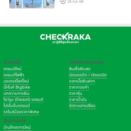
25 ก.ค. 68
ความบันเทิง ตอบโจทย์โลก
เสมือนจริงที่คมชัดยิ่งกว่าเคย
ยานยนต์
การเงิน-การลงทุน
รถยนต์ใหม่
สินเชื่อเงินสด
รถยนต์ไฟฟ้า
บัตรเครดิต / บัตรเดบิต
มอเตอร์ไซค์ใหม่
ดอกเบี้ยเงินฝาก
บิ๊กไบค์ Bigbike
ราคาทองคำ
บทความการเงิน
ราคาหุ้น
โชว์รูม (ดีลเลอร์) รถยนต์
ราคาน้ำมัน
โปรโมชั่นรถยนต์
อัตราแลกเปลี่ยน
รถไมล์น้อยราคาพิเศษ
บ้าน-คอนโด
บ้านโครงการใหม่