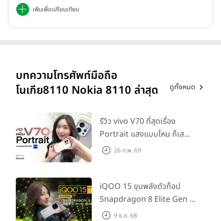
เพิ่มเพื่อเปรียบเทียบ
บทความโทรศัพท์มือถือ
ดูทั้งหมด
โนเกีย8110 Nokia 8110 ล่าสุด
รีวิว vivo V70 ที่สุดเรื่อง
Portrait แสงแบบไหน ก็เส
กช็อตให้สวยได้!
26 ก.พ. 69
iQOO 15 ขุมพลังตัวท็อป
Snapdragon 8 Elite Gen 5
เล่นลื่นทุกเกม!
9 ธ.ค. 68