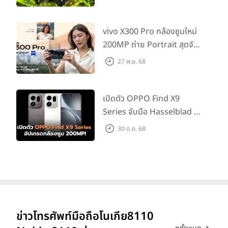
vivo X300 Pro กล้องซูมใหม่
200MP ถ่าย Portrait สุดจัด
ต่อเลนส์เสริมได้!
27 พ.ย. 68
เปิดตัว OPPO Find X9
Series จับมือ Hasselblad อัป
เกรดกล้องซูม 200MP!
30 ต.ค. 68
ข่าวโทรศัพท์มือถือโนเกีย8110