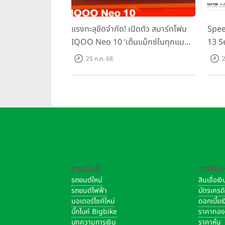
แรงทะลุขีดจำกัด! เปิดตัว สมาร์ทโฟน
Spee
IQOO Neo 10 ‘เต็มแม็กซ์ในทุกแมตช์’
13 S
ในราคาเริ่มต้นเพียง 15,900 บาท
ชิปเซ
25 ก.ค. 68
2
Domin
เพีย
ยานยนต์
การเงิน
รถยนต์ใหม่
สินเชื่อเ
รถยนต์ไฟฟ้า
บัตรเครด
มอเตอร์ไซค์ใหม่
ดอกเบี้ย
บิ๊กไบค์ Bigbike
ราคาทอ
บทความการเงิน
ราคาหุ้น