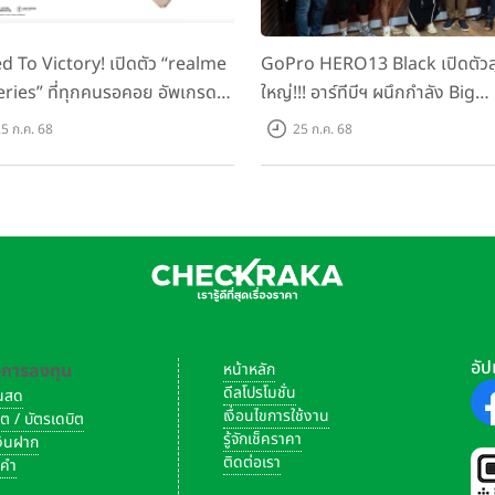
d To Victory! เปิดตัว “realme
GoPro HERO13 Black เปิดตัวสุ
eries” ที่ทุกคนรอคอย อัพเกรด
ใหญ่!!! อาร์ทีบีฯ ผนึกกำลัง Big
็ตตัวแรง ขึ้นแท่น Gaming
Camera และ GoPro จัดกิจกรร
5 ก.ค. 68
25 ก.ค. 68
ator แห่งปี! ในราคาเริ่มต้น
สร้างสรรค์ ‘GoPro...Go Pro
ง 8,999 บาท
Creators’
อัป
-การลงทุน
หน้าหลัก
ดีลโปรโมชั่น
งินสด
เงื่อนไขการใช้งาน
ิต / บัตรเดบิต
รู้จักเช็คราคา
เงินฝาก
ติดต่อเรา
งคำ