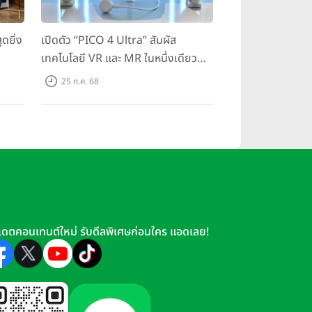
ดยิ่ง
เปิดตัว “PICO 4 Ultra” สัมผัส
เทคโนโลยี VR และ MR ในหนึ่งเดียว
มสุด
ยกระดับการทำงานและความบันเทิง
25 ก.ค. 68
ตอบโจทย์โลกเสมือนจริงที่คมชัดยิ่ง
กว่าเคย
เดตคอนเทนต์ใหม่ รับดีลพิเศษก่อนใคร แอดเลย!