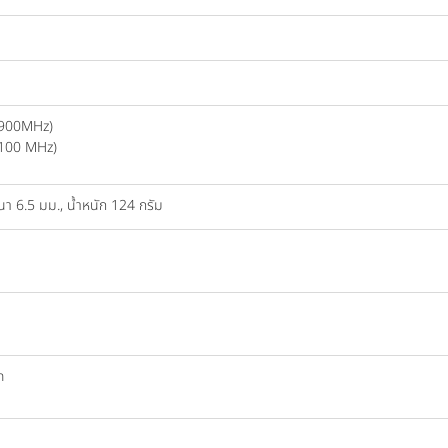
1900MHz)
100 MHz)
นา 6.5 มม., น้ำหนัก 124 กรัม
h