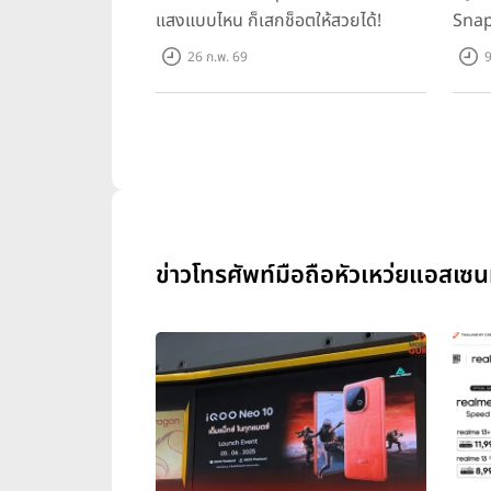
แสงแบบไหน ก็เสกช็อตให้สวยได้!
Snap
ทุกเก
26 ก.พ. 69
9
ข่าวโทรศัพท์มือถือหัวเหว่ยแอสเ