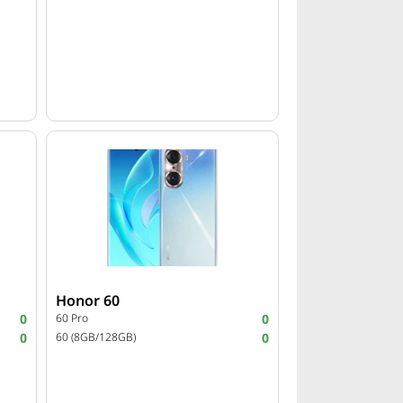
Honor 60
0
60 Pro
0
0
60 (8GB/128GB)
0