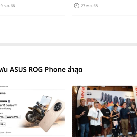
เกม!
เลนส์เสริมได้!
9 ธ.ค. 68
27 พ.ย. 68
จี โฟน ASUS ROG Phone ล่าสุด