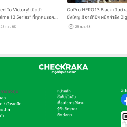
ed To Victory! เปิดตัว
GoPro HERO13 Black เปิดตัวส
alme 13 Series” ที่ทุกคนรอคอย
ยิ่งใหญ่!!! อาร์ทีบีฯ ผนึกกำลัง Bi
กรดชิปเซ็ตตัวแรง ขึ้นแท่น
Camera และ GoPro จัดกิจกรร
25 ก.ค. 68
25 ก.ค. 68
ing Dominator แห่งปี! ใน
สร้างสรรค์ ‘GoPro...Go Pro
าเริ่มต้นเพียง 8,999 บาท
Creators’
อัป
-การลงทุน
หน้าหลัก
ดีลโปรโมชั่น
งินสด
เงื่อนไขการใช้งาน
ิต / บัตรเดบิต
รู้จักเช็คราคา
เงินฝาก
ติดต่อเรา
งคำ