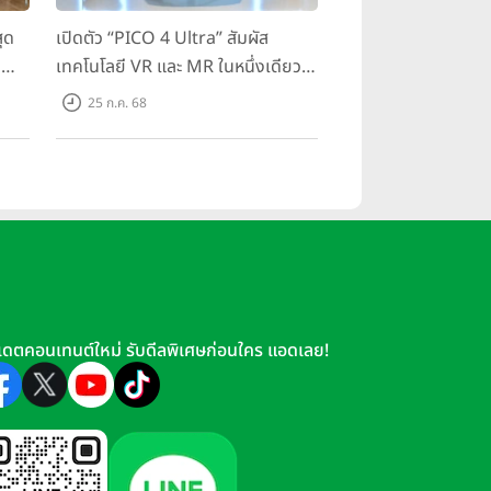
ุด
เปิดตัว “PICO 4 Ultra” สัมผัส
g
เทคโนโลยี VR และ MR ในหนึ่งเดียว
มสุด
ยกระดับการทำงานและความบันเทิง
25 ก.ค. 68
ตอบโจทย์โลกเสมือนจริงที่คมชัดยิ่ง
กว่าเคย
เดตคอนเทนต์ใหม่ รับดีลพิเศษก่อนใคร แอดเลย!