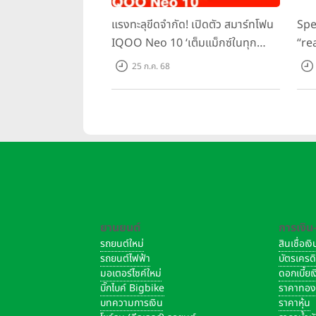
แรงทะลุขีดจำกัด! เปิดตัว สมาร์ทโฟน
Spe
IQOO Neo 10 ‘เต็มแม็กซ์ในทุก
“re
แมตช์’ ในราคาเริ่มต้นเพียง 15,900
อัพเ
25 ก.ค. 68
บาท
Gam
ราค
ยานยนต์
การเงิน
รถยนต์ใหม่
สินเชื่อเ
รถยนต์ไฟฟ้า
บัตรเครด
มอเตอร์ไซค์ใหม่
ดอกเบี้ย
บิ๊กไบค์ Bigbike
ราคาทอ
บทความการเงิน
ราคาหุ้น