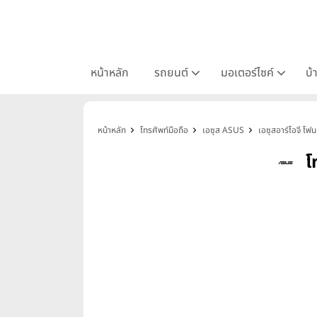
หน้าหลัก
รถยนต์
มอเตอร์ไซค์
บ้
หน้าหลัก
โทรศัพท์มือถือ
เอซุส ASUS
เอซุสอาร์โอจี 
โ