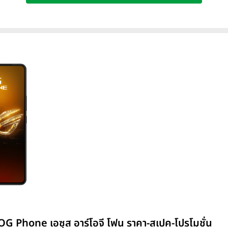
ROG Phone เอซุส อาร์โอจี โฟน ราคา-สเปค-โปรโมชั่น