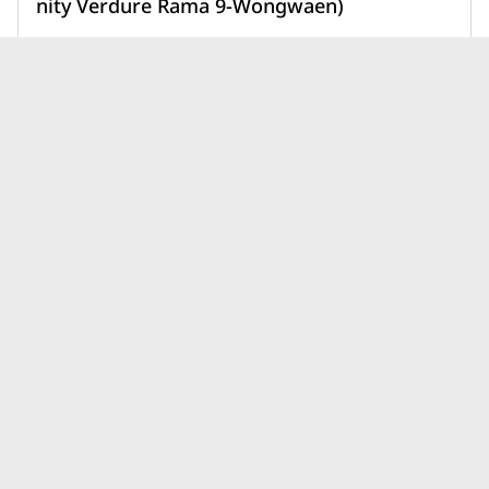
nity Verdure Rama 9-Wongwaen)
11,900,000 บาท
เพิ่มเพื่อเปรียบเทียบ
บทความบ้านศุภาลัย ศุภาลัย การ์เด้
ดูทั้งหมด
นวิลล์ ล่าสุด
บ้านโฮมทาวน์ต่างจากบ้านเดี่ยว
ยังไง? เลือกแบบไหนให้เหมาะ
กับไลฟ์สไตล์และอนาคตของ
31 ก.ค. 69
คุณ