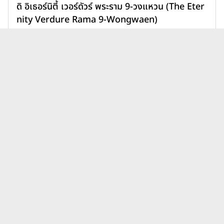
ดิ อิเธอร์นิตี้ เวอร์ดัวร์ พระราม 9-วงแหวน (The Eter
nity Verdure Rama 9-Wongwaen)
11,900,000 บาท
เพิ่มเพื่อเปรียบเทียบ
บทความบ้านเอสซี แอสเสท
ดูทั้งหมด
คอร์ปอเรชั่น ดิ อเวนิว ล่าสุด
บ้านโฮมทาวน์ต่างจากบ้านเดี่ยว
ยังไง? เลือกแบบไหนให้เหมาะ
กับไลฟ์สไตล์และอนาคตของ