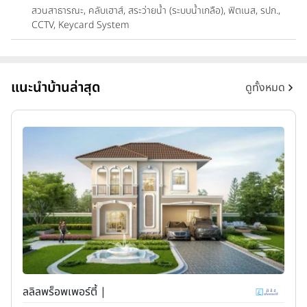
สวนสาธารณะ, คลับเฮาส์, สระว่ายน้ำ (ระบบน้ำเกลือ), ฟิตเนส, รปภ.,
CCTV, Keycard System
แนะนำบ้านล่าสุด
ดูทั้งหมด
ลลิลพร็อพเพอร์ตี้ |