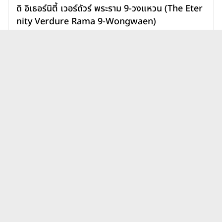
ดิ อิเธอร์นิตี้ เวอร์ดัวร์ พระราม 9-วงแหวน (The Eter
nity Verdure Rama 9-Wongwaen)
11,900,000 บาท
เพิ่มเพื่อเปรียบเทียบ
บทความบ้านเอสซี แอสเสท
ดูทั้งหมด
คอร์ปอเรชั่น เวนิว โฟลว์ ล่าสุด
บ้านโฮมทาวน์ต่างจากบ้านเดี่ยว
ยังไง? เลือกแบบไหนให้เหมาะ