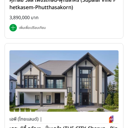
ศุภาลัย วิลล์ เพชรเกษม-พุทธสาคร (Supalai Ville P
hetkasem-Phutthasakorn)
3,890,000 บาท
เพิ่มเพื่อเปรียบเทียบ
เอพี (ไทยแลนด์) |