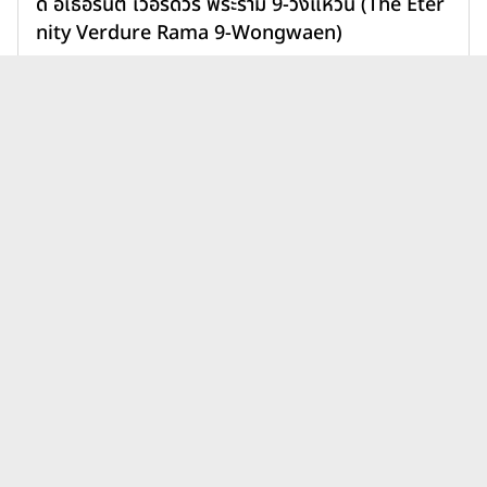
ดิ อิเธอร์นิตี้ เวอร์ดัวร์ พระราม 9-วงแหวน (The Eter
nity Verdure Rama 9-Wongwaen)
11,900,000 บาท
เพิ่มเพื่อเปรียบเทียบ
บทความบ้านพฤกษา เรียลเอสเตท
ดูทั้งหมด
เดอะ แพลนท์ ล่าสุด
บ้านโฮมทาวน์ต่างจากบ้านเดี่ยว
ยังไง? เลือกแบบไหนให้เหมาะ
กับไลฟ์สไตล์และอนาคตของ
31 ก.ค. 69