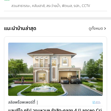
สวนสาธารณะ, คลับเฮาส์, สระว่ายน้ำ, ฟิตเนส, รปภ., CCTV
แนะนำบ้านล่าสุด
ดูทั้งหมด
ลลิลพร็อพเพอร์ตี้ |
แลนซีโอ คริป วงแหวนฯ รังสิต-คลอง 4 (Lanceo Cri