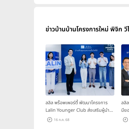
ข่าวบ้านบ้านโครงการใหม่ พิจิก ว
ลลิล พร็อพเพอร์ตี้ พัฒนาโครงการ
ลลิ
Lalin Younger Club ส่งเสริมผู้นำ
มียอ
รุ่นใหม่ พัฒนาองค์กรสู่อนาคต
ล้า
16 ก.ค. 68
พร้