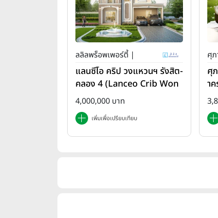
ลลิลพร็อพเพอร์ตี้ |
ศุภ
แลนซีโอ คริป วงแหวนฯ รังสิต-
ศุ
คลอง 4 (Lanceo Crib Won
าค
gwan Rangsit-Khlong4)
em
4,000,000 บาท
3,
เพิ่มเพื่อเปรียบเทียบ