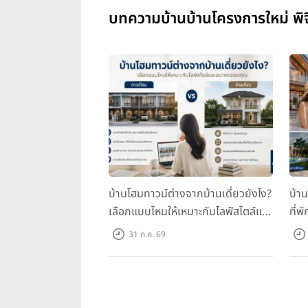
บทความบ้านบ้านโครงการใหม่ พิจิ
บ้านโฮมทาวน์ต่างจากบ้านเดี่ยวยังไง?
บ้า
เลือกแบบไหนให้เหมาะกับไลฟ์สไตล์และ
ที่พ
อนาคตของคุณ
คุณ
31 ก.ค. 69