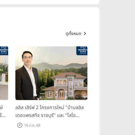
ดูทั้งหมด
ษ์
ลลิล เสิร์ฟ 2 โครงการใหม่ "บ้านลลิล
ร้อม
เดอะเพรสทีจ ราชบุรี" และ "ไลโอ
ราชบุรี" บ้าน และทาวน์โฮมสไตล์
16 ก.ค. 68
ฝรั่งเศสใจกลางเมืองราชบุรี