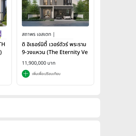
สถาพร เอสเตท |
(TH
ดิ อิเธอร์นิตี้ เวอร์ดัวร์ พระราม
)
9-วงแหวน (The Eternity Ve
rdure Rama 9-Wongwae
11,900,000 บาท
n)
เพิ่มเพื่อเปรียบเทียบ