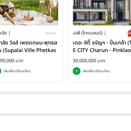
าลัย |
เอพี (ไทยแลนด์) |
ภาลัย วิลล์ เพชรเกษม-พุทธส
เดอะ ซิตี้ จรัญฯ - ปิ่นเกล้า 
ร (Supalai Ville Phetkas
E CITY Charun - Pinklao
-Phutthasakorn)
890,000 บาท
30,000,000 บาท
เพิ่มเพื่อเปรียบเทียบ
เพิ่มเพื่อเปรียบเทียบ