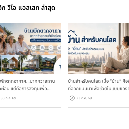
ก วีไอ แอสเสท ล่าสุด
นพักตากอากาศ...มากกว่าสถาน
บ้านสำหรับคนโสด เมื่อ “บ้าน” คือพื
ักผ่อน แต่คือการลงทุนเพื่อ
ที่ออกแบบมาเพื่อชีวิตในแบบของ
ภาพชีวิต
30 ก.ค. 69
23 ก.ค. 69