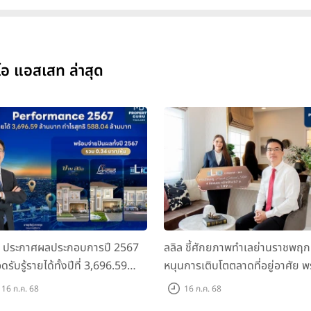
ีไอ แอสเสท ล่าสุด
ล ประกาศผลประกอบการปี 2567
ลลิล ชี้ศักยภาพทำเลย่านราชพฤก
ดรับรู้รายได้ทั้งปีที่ 3,696.59
หนุนการเติบโตตลาดที่อยู่อาศัย พ
นบาท กำไรสุทธิ 588.04 ล้านบาท
เปิดตัวโครงการใหม่ "ไลโอ
16 ก.ค. 68
16 ก.ค. 68
อมจ่ายปันผลทั้งปี 2567 รวม 0.34
ราชพฤกษ์-345" มูลค่า 600 ลบ.