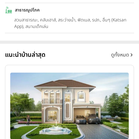
สาธารณูปโภค
สวนสาธารณะ, คลับเฮาส์, สระว่ายน้ำ, ฟิตเนส, รปภ., อื่นๆ (Katsan
App), สนามเด็กเล่น
แนะนำบ้านล่าสุด
ดูทั้งหมด