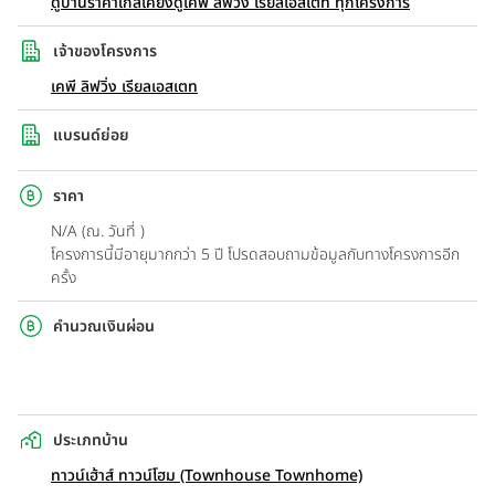
ดูบ้านราคาใกล้เคียง
ดูเคพี ลิฟวิ่ง เรียลเอสเตท ทุกโครงการ
เจ้าของโครงการ
เคพี ลิฟวิ่ง เรียลเอสเตท
แบรนด์ย่อย
ราคา
N/A (ณ. วันที่ )
โครงการนี้มีอายุมากกว่า 5 ปี โปรดสอบถามข้อมูลกับทางโครงการอีก
ครั้ง
คำนวณเงินผ่อน
ประเภทบ้าน
ทาวน์เฮ้าส์ ทาวน์โฮม (Townhouse Townhome)